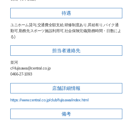
待遇
ユニホーム貸与,交通費全額支給,研修制度あり,昇給有り,バイク通
勤可,勤務先スポーツ施設利用可,社会保険完備(勤務時間・日数によ
る)
担当者
連絡先
並河
cf-fujisawa@central.co.jp
0466-27-1093
店舗詳細
情報
https://www.central.co.jp/club/fujisawa/index.html
備考