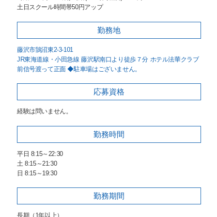
土日スクール時間帯50円アップ
勤務地
藤沢市鵠沼東2-3-101
JR東海道線・小田急線 藤沢駅南口より徒歩７分 ホテル法華クラブ
前信号渡って正面 ◆駐車場はございません。
応募資格
経験は問いません。
勤務時間
平日 8:15～22:30
土 8:15～21:30
日 8:15～19:30
勤務期間
長期（1年以上）