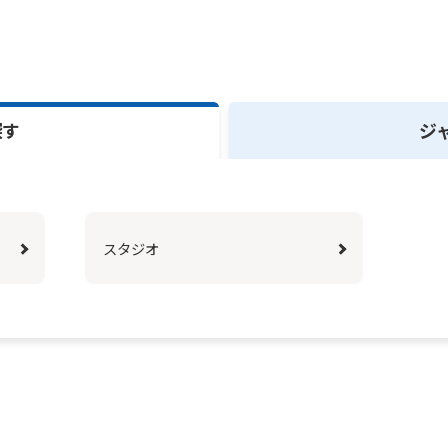
探す
ジ
For foreigners
スタジオ
Central Sports official website is
automatically translated into
English. Click the link below (start
automatic translation) to return to
the top page.
However, if you use an automatic
translation service, the Japanese