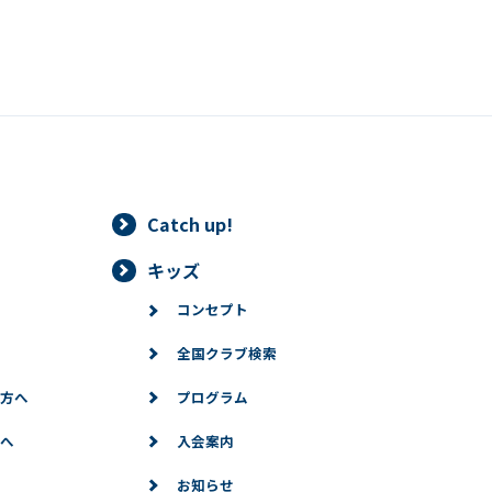
version of this website will be
translated mechanically, so it may
not be an accurate translation.
The translation may differ from the
original content. We ask that you
fully understand this before using
the service.
Automatic translation start
Catch up!
キッズ
コンセプト
全国クラブ検索
方へ
プログラム
へ
入会案内
お知らせ