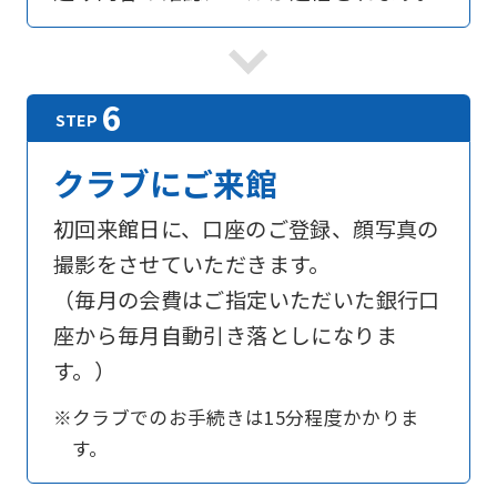
foreigners
Central
Sports
official
クラブにご来館
website
is
初回来館日に、口座のご登録、顔写真の
automatically
撮影をさせていただきます。
translated
（毎月の会費はご指定いただいた銀行口
into
座から毎月自動引き落としになりま
English.
す。）
Click
※クラブでのお手続きは15分程度かかりま
the
す。
link