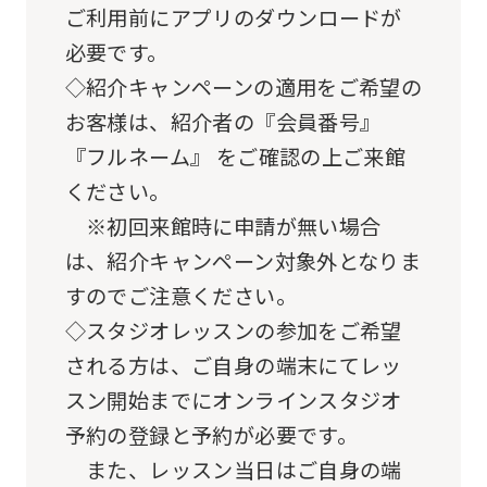
original
ご利用前にアプリのダウンロードが
content.
必要です。
We
◇紹介キャンペーンの適用をご希望の
ask
お客様は、紹介者の『会員番号』
that
『フルネーム』 をご確認の上ご来館
you
ください。
fully
※初回来館時に申請が無い場合
understand
は、紹介キャンペーン対象外となりま
this
すのでご注意ください。
before
◇スタジオレッスンの参加をご希望
using
される方は、ご自身の端末にてレッ
the
スン開始までにオンラインスタジオ
service.
予約の登録と予約が必要です。
また、レッスン当日はご自身の端
Automatic translation