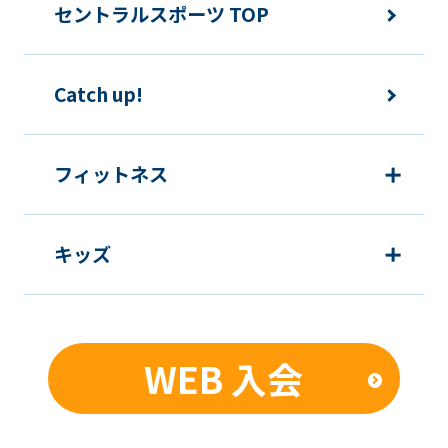
メンバーは、住所または連絡先等に変更
セントラルスポーツ TOP
のあった場合は速やかに所定方法で手続
きをするものとします。
Catch up!
各種届出制度について
フィットネス
休会
キッズ
提
各月10日
出
期
限
WEB 入会
発
翌月1日から
効
日