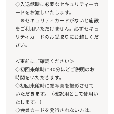
so
◇入退館時に必要なセキュリティーカ
it
ードをお渡しいたします。
may
※セキュリティカードがないと施設
not
をご利用いただけません。必ずセキュ
be
リティカードのお受取りにお越しくだ
an
さい。
accurate
translation.
＜事前にご確認ください＞
The
◇初回来館時に30分ほどご説明のお
translation
時間をいただきます。
may
◇初回来館時に顔写真を撮影させて
differ
いただきます。（確認用として使用い
from
たします。）
the
◇会員カードを発行されない方は、