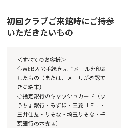
below
(start
automatic
初回クラブご来館時にご持参
translation)
いただきたいもの
to
return
to
＜すべてのお客様＞
the
◇WEB入会手続き完了メールを印刷
top
したもの（または、メールが確認で
page.
きる端末）
However,
◇指定銀行のキャッシュカード（ゆ
if
うちょ銀行・みずほ・三菱ＵＦＪ・
you
三井住友・りそな・埼玉りそな・千
use
葉銀行の本支店）