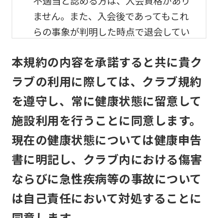
不適当と認める方は、入会資格があり
ません。また、入会後であってもこれ
らの事象が判明した時点で退会してい
ただきます。
本規約の内容を承諾すると共に貴ク
メンバーの利用及び事故
ラブの利用に際しては、クラブ規約
を遵守し、常に健康状態に留意して
メンバーは、自己の責任と危険負担に
おいて、他のメンバーと協調して、本
施設利用を行うことに同意します。
クラブの施設を利用するものとしま
現在の健康状態については健康申告
す。
書に明記し、クラブ内における傷害
本クラブは、メンバーが本クラブの施
ならびに急性疾病等の事故について
設利用中に生じた盗難、怪我その他の
は自己責任において対処することに
事故について、本クラブの責に帰すべ
同意します。