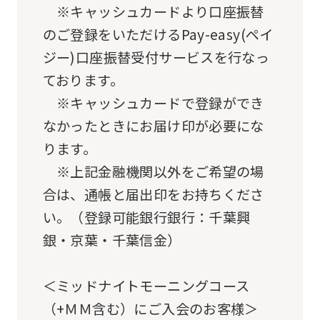
an
※キャッシュカードより口座振替
automatic
のご登録をいただけるPay-easy(ペイ
translation
ジー)口座振替受付サービスを行なっ
service,
ております。
the
※キャッシュカードで登録ができ
Japanese
なかったときにお届け印が必要にな
version
ります。
of
※上記金融機関以外をご希望の場
this
合は、通帳と届出印をお持ちくださ
website
い。（登録可能銀行銀行：千葉興
will
銀・京葉・千葉信金）
be
translated
＜ミッドナイトモーニングコース
mechanically,
（+ＭＭ含む）にご入会のお客様＞