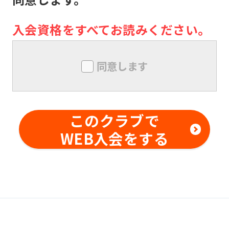
き事由がない限り、責任は負いませ
ん。メンバー同士の本クラブ内外での
入会資格をすべてお読みください。
トラブルについても同様とします。
メンバーは、本クラブにおいて、技量
同意します
を超えた行為及び危険行為は行っては
ならないものとします。また、本クラ
ブの事前の書面による承諾なしに、対
このクラブで
価を得て他の利用者に対する指導行為
WEB入会をする
を行ってはならないものとします。メ
ンバー同士の本クラブ内外でのトラブ
ルについても同様とします。
変更事項