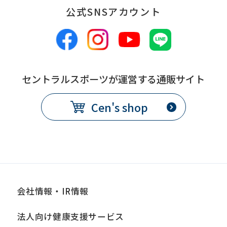
公式SNSアカウント
備
別途、休会費をクラブで定め
考
る
コース変更
セントラルスポーツが運営する通販サイト
提
各月10日
Cen's shop
出
期
限
発
翌月1日から
効
日
会社情報・IR情報
備
別途、手数料が必要
法人向け健康支援サービス
考