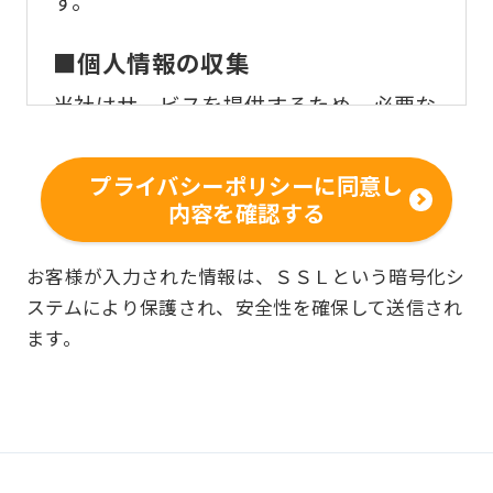
す。
■個人情報の収集
当社はサービスを提供するため、必要な
範囲内で、適法かつ適正な方法によりお
客様の個人情報を収集いたします。
プライバシーポリシーに同意し
内容を確認する
■個人情報の利用
お客様からお預かりした個人情報は、以
お客様が入力された情報は、ＳＳＬという暗号化シ
ステムにより保護され、安全性を確保して送信され
下の目的で使用させて頂きます。また、
ます。
違法または不当な行為を助長し、または
誘発するおそれがある方法による個人情
報の利用を行いません。
快適にクラブをご利用いただくため