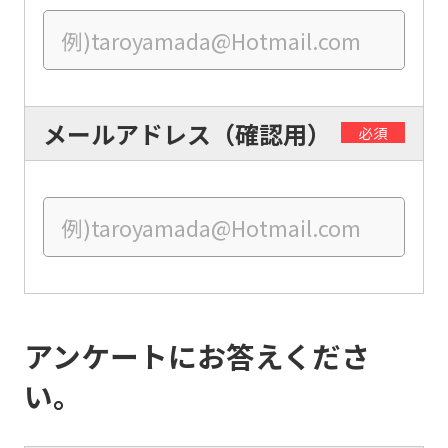
Central
Sports
official
website
メールアドレス（確認用）
is
必須
automatically
translated
into
English.
Click
the
アンケートにお答えくださ
link
い。
below
(start