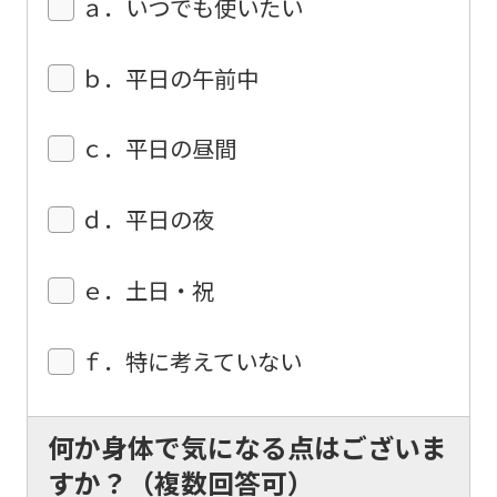
ａ．いつでも使いたい
may
not
ｂ．平日の午前中
be
an
ｃ．平日の昼間
accurate
translation.
ｄ．平日の夜
The
translation
ｅ．土日・祝
may
differ
ｆ．特に考えていない
from
the
original
何か身体で気になる点はございま
content.
すか？（複数回答可）