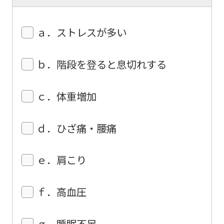
We
ask
ａ．ストレスが多い
that
you
ｂ．階段を登ると息切れする
fully
understand
ｃ．体重増加
this
before
ｄ．ひざ痛・腰痛
using
the
ｅ．肩こり
service.
ｆ．高血圧
Automatic translation
ｇ．睡眠不足