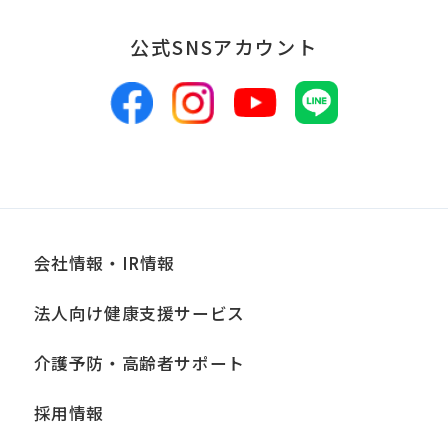
報は、適切かつ慎重に管理し、漏洩、改
公式SNSアカウント
ざん、紛失等がないよう適正な管理に努
めます。当社において安全管理のために
講じている措置の内容については、本プ
ライバシーポリシー末尾に記載の「問い
合わせ窓口」までお問い合わせくださ
い。
会社情報・IR情報
■個人情報の開示
当社は、お客様からお預かりした個人情
法人向け健康支援サービス
報は、正当な理由がある場合を除き、ご
介護予防・高齢者サポート
本人の同意なく第三者に提供、開示いた
しません。ただし、法令により当社がお
採用情報
客様の同意を得ずに開示することができ