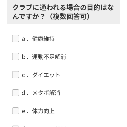
automatic
クラブに通われる場合の目的はな
translation)
んですか？（複数回答可）
to
return
ａ．健康維持
to
the
ｂ．運動不足解消
top
page.
ｃ．ダイエット
However,
if
ｄ．メタボ解消
you
use
ｅ．体力向上
an
automatic