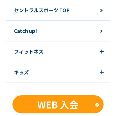
ご利用上の諸連絡や利用状況の確認の
セントラルスポーツ TOP
ため
運動プログラム（カウンセリングを含
Catch up!
む）等、新商品・サービスの立案・開
発・実施のため
新商品・サービスやイベント情報を含
フィットネス
む当社情報のご提供のため
顧客動向分析、アンケート調査のため
キッズ
個人を特定できないよう加工したうえ
での統計的なデータの作成、活用、公
表のため
WEB 入会
■個人情報の管理
当社は、お客様からお預かりした個人情