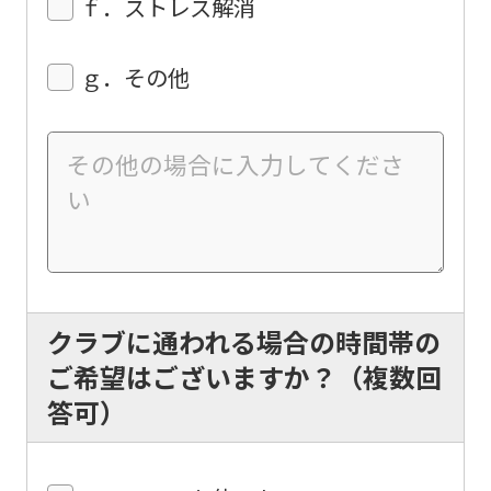
ｆ．ストレス解消
translation
service,
ｇ．その他
the
Japanese
version
of
this
website
will
be
クラブに通われる場合の時間帯の
translated
ご希望はございますか？（複数回
mechanically,
答可）
so
it