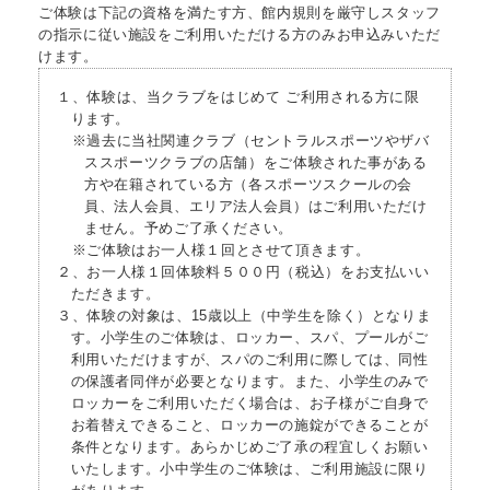
ご体験は下記の資格を満たす方、館内規則を厳守しスタッフ
の指示に従い施設をご利用いただける方のみお申込みいただ
けます。
１、体験は、当クラブをはじめて ご利用される方に限
ります。
※過去に当社関連クラブ（セントラルスポーツやザバ
ススポーツクラブの店舗）をご体験された事がある
方や在籍されている方（各スポーツスクールの会
員、法人会員、エリア法人会員）はご利用いただけ
ません。予めご了承ください。
※ご体験はお一人様１回とさせて頂きます。
２、お一人様１回体験料５００円（税込）をお支払いい
ただきます。
３、体験の対象は、15歳以上（中学生を除く）となりま
す。小学生のご体験は、ロッカー、スパ、プールがご
利用いただけますが、スパのご利用に際しては、同性
の保護者同伴が必要となります。また、小学生のみで
ロッカーをご利用いただく場合は、お子様がご自身で
お着替えできること、ロッカーの施錠ができることが
条件となります。あらかじめご了承の程宜しくお願い
いたします。小中学生のご体験は、ご利用施設に限り