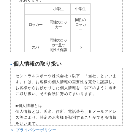
があります。
小学生
中学生
同性の
同性のロッ
ロッカー
ロッカ
カー
ー
同性のロッ
カー且つ
スパ
○
同性の保護
者同伴
個人情報の取り扱い
■
プール
保護者同伴
○
セントラルスポーツ株式会社（以下、「当社」といいま
プールプ
×
○
ログラム
す。）は、お客様の個人情報の重要性を充分に認識し、
お客様からお預かりした個人情報を、以下のように適正
ウェイト
に取り扱い、その保護に努めてまいります。
×
△
マシン
■個人情報とは
フリーウ
×
×
個人情報とは、氏名、住所、電話番号、Ｅメールアドレ
エイト
ス等により、特定のお客様を識別することができる情報
をいいます。
カルディ
×
○
オマシン
＞ プライバシーポリシー