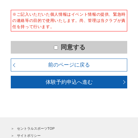
■個人情報の収集
スタジオ
×
○
当社はサービスを提供するため、必要な範囲内で、適法
※ご記入いただいた個人情報はイベント情報の提供、緊急時
かつ適正な方法によりお客様の個人情報を収集いたしま
※ △：スタッフからのマシン使用方
の連絡等の目的で使用いたします。尚、管理は当クラブが責
す。
法のご案内を受けた方のみご利用頂け
任を持って行います。
ます。
■個人情報の利用
※クラブにより施設内容が異なりま
お客様からお預かりした個人情報は、以下の目的で使用
す。詳細はクラブＨＰの施設紹介をご
させて頂きます。また、違法または不当な行為を助長
同意する
覧ください。
し、または誘発するおそれがある方法による個人情報の
利用を行いません。
４、良好な健康状態であり、自己責任で利用できる。
前のページに戻る
５、刺青（ファッションタトゥー）が入っていない。
1) 快適にクラブをご利用いただくため
2) ご利用上の諸連絡や利用状況の確認のため
体験予約申込へ進む
3) 運動プログラム（カウンセリングを含む）等、新商
品・サービスの立案・開発・実施のため
4) 新商品・サービスやイベント情報を含む当社情報のご
提供のため
5) 顧客動向分析、アンケート調査のため
6) 個人を特定できないよう加工したうえでの統計的なデ
ータの作成、活用、公表のため
セントラルスポーツTOP
■個人情報の管理
サイトポリシー
当社は、お客様からお預かりした個人情報は、適切かつ