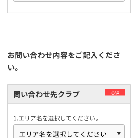
the
top
page.
However,
if
you
お問い合わせ内容をご記入くださ
use
い。
an
automatic
translation
問い合わせ先クラブ
必須
service,
the
1.エリア名を選択してください。
Japanese
version