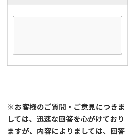
understand
this
before
using
the
service.
Automatic translation
※お客様のご質問・ご意見につきま
しては、迅速な回答を心がけており
ますが、内容によりましては、回答