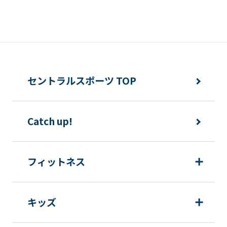
誘発するおそれがある方法による個人情
報の利用を行いません。
快適にクラブをご利用いただくため
ご利用上の諸連絡や利用状況の確認の
セントラルスポーツ TOP
ため
運動プログラム（カウンセリングを含
Catch up!
む）等、新商品・サービスの立案・開
発・実施のため
新商品・サービスやイベント情報を含
フィットネス
む当社情報のご提供のため
顧客動向分析、アンケート調査のため
キッズ
個人を特定できないよう加工したうえ
での統計的なデータの作成、活用、公