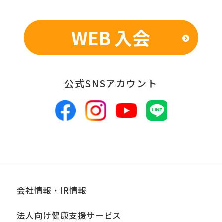
表のため
WEB 入会
■個人情報の管理
当社は、お客様からお預かりした個人情
報は、適切かつ慎重に管理し、漏洩、改
公式SNSアカウント
ざん、紛失等がないよう適正な管理に努
めます。当社において安全管理のために
講じている措置の内容については、本プ
ライバシーポリシー末尾に記載の「問い
合わせ窓口」までお問い合わせくださ
い。
会社情報・IR情報
■個人情報の開示
法人向け健康支援サービス
当社は、お客様からお預かりした個人情