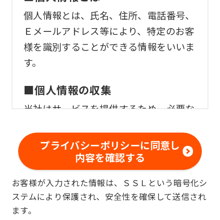
個人情報とは、氏名、住所、電話番号、
Ｅメールアドレス等により、特定のお客
様を識別することができる情報をいいま
す。
■個人情報の収集
当社はサービスを提供するため、必要な
範囲内で、適法かつ適正な方法によりお
客様の個人情報を収集いたします。
プライバシーポリシーに同意し
内容を確認する
■個人情報の利用
お客様が入力された情報は、ＳＳＬという暗号化シ
お客様からお預かりした個人情報は、以
ステムにより保護され、安全性を確保して送信され
下の目的で使用させて頂きます。また、
ます。
違法または不当な行為を助長し、または