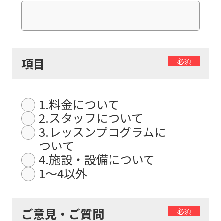
translation.
The
translation
may
項目
必須
differ
from
the
1.料金について
original
2.スタッフについて
content.
3.レッスンプログラムに
We
ついて
4.施設・設備について
ask
1〜4以外
that
you
fully
ご意見・ご質問
必須