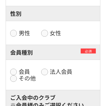
性別
男性
女性
For
会員種別
必須
foreigners
Central
会員
法人会員
Sports
その他
official
website
ご入会中のクラブ
is
※会員様のみご選択ください