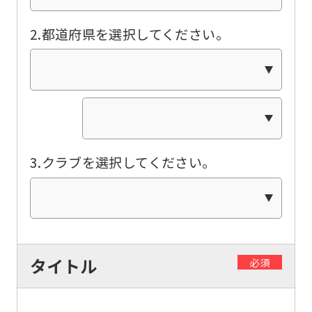
of
this
2.都道府県を選択してください。
website
will
be
translated
mechanically,
so
3.クラブを選択してください。
it
may
not
be
タイトル
必須
an
accurate