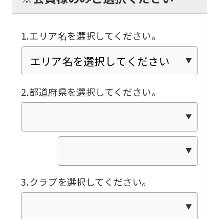
automatically
translated
into
1.エリア名を選択してください。
English.
Click
the
2.都道府県を選択してください。
link
below
(start
automatic
translation)
to
3.クラブを選択してください。
return
to