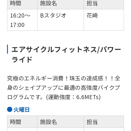
時間
施設名
担当
is
16:20～
Bスタジオ
花崎
automatically
17:00
translated
into
English.
エアサイクルフィットネス/パワー
Click
ライド
the
link
究極のエネルギー消費！珠玉の達成感！！全
below
身のシェイプアップに最適の高強度バイクプ
(start
ログラムです。(運動強度：6.6METs)
automatic
translation)
火
曜日
to
時間
施設名
担当
return