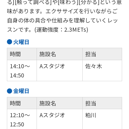
る][触って調べる]や[味わう][分かる]という意
味があります。エクササイズを行いながらご
自身の体の具合や仕組みを理解していくレッ
スンです。(運動強度：2.3METs)
火
曜日
時間
施設名
担当
14:10～
Aスタジオ
佐々木
14:50
金
曜日
時間
施設名
担当
12:10～
Aスタジオ
粕川
12:50