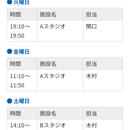
火
曜日
accurate
時間
施設名
担当
translation.
The
19:10～
Aスタジオ
関口
translation
19:50
may
金
曜日
differ
from
時間
施設名
担当
the
11:10～
Aスタジオ
木村
original
11:50
content.
We
土
曜日
ask
時間
施設名
担当
that
14:10～
Bスタジオ
木村
you