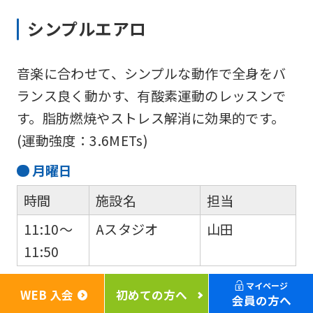
シンプルエアロ
音楽に合わせて、シンプルな動作で全身をバ
ランス良く動かす、有酸素運動のレッスンで
す。脂肪燃焼やストレス解消に効果的です。
(運動強度：3.6METs)
月
曜日
時間
施設名
担当
11:10～
Aスタジオ
山田
11:50
マイページ
金
曜日
WEB 入会
初めての方へ
会員の方へ