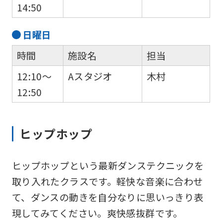
14:50
fully
understand
日
曜日
this
時間
施設名
担当
before
using
12:10～
Aスタジオ
木村
the
12:50
service.
ヒップホップ
Automatic translation
ヒップホップという最新ダンステクニックを
取り入れたクラスです。軽快な音楽に合わせ
て、ダンスの動きを自分なりに思いっきり表
現してみてください。爽快感抜群です。