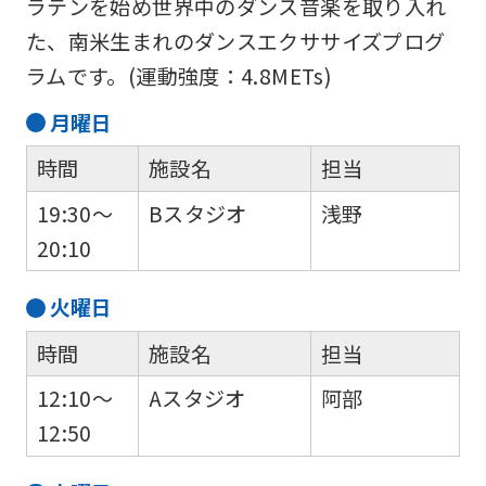
ラテンを始め世界中のダンス音楽を取り入れ
version
た、南米生まれのダンスエクササイズプログ
of
ラムです。(運動強度：4.8METs)
this
月
曜日
website
will
時間
施設名
担当
be
19:30～
Bスタジオ
浅野
translated
20:10
mechanically,
so
火
曜日
it
時間
施設名
担当
may
12:10～
Aスタジオ
阿部
not
12:50
be
an