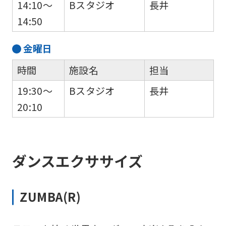
14:10～
Bスタジオ
長井
to
14:50
the
top
金
曜日
page.
時間
施設名
担当
However,
if
19:30～
Bスタジオ
長井
you
20:10
use
an
automatic
ダンスエクササイズ
translation
service,
ZUMBA(R)
the
Japanese