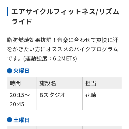
エアサイクルフィットネス/リズム
ライド
脂肪燃焼効果抜群！音楽に合わせて爽快に汗
をかきたい方にオススメのバイクプログラム
です。(運動強度：6.2METs)
For
火
曜日
foreigners
時間
施設名
担当
20:15～
Bスタジオ
花崎
Central
20:45
Sports
official
土
曜日
website