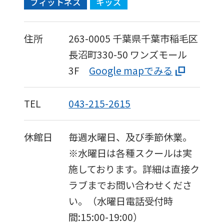
フィットネス
キッズ
accurate
translation.
住所
263-0005
千葉県千葉市稲毛区
The
長沼町330-50
ワンズモール
translation
3F
Google mapでみる
may
differ
TEL
043-215-2615
from
the
休館日
毎週水曜日、及び季節休業。
original
※水曜日は各種スクールは実
content.
施しております。詳細は直接ク
We
ラブまでお問い合わせくださ
ask
い。（水曜日電話受付時
that
間:15:00-19:00）
you