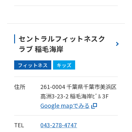
fully
understand
this
before
セントラルフィットネスク
using
ラブ 稲毛海岸
the
service.
フィットネス
キッズ
Automatic translation
住所
261-0004
千葉県千葉市美浜区
高洲3-23-2
稲毛海岸ﾋﾞﾙ 3F
Google mapでみる
TEL
043-278-4747