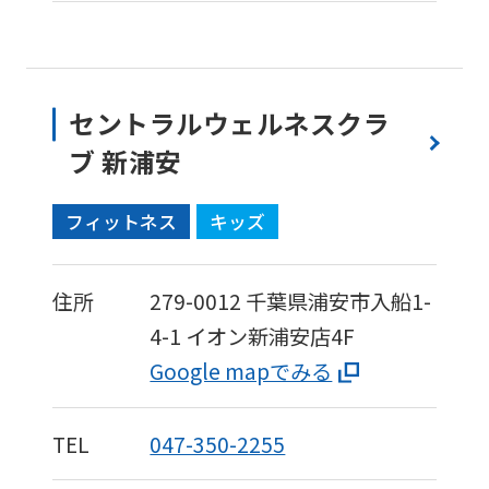
to
the
top
セントラルウェルネスクラ
page.
ブ 新浦安
However,
if
フィットネス
キッズ
you
use
住所
279-0012
千葉県浦安市入船1-
an
4-1
イオン新浦安店4F
automatic
Google mapでみる
translation
service,
the
TEL
047-350-2255
Japanese