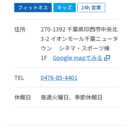
フィットネス
キッズ
24h 営業
住所
270-1392
千葉県印西市中央北
3-2
イオンモール千葉ニュータ
ウン シネマ・スポーツ棟
1F
Google mapでみる
For
TEL
0476-85-4401
foreigners
休館日
毎週火曜日、季節休館日
Central
Sports
official
website