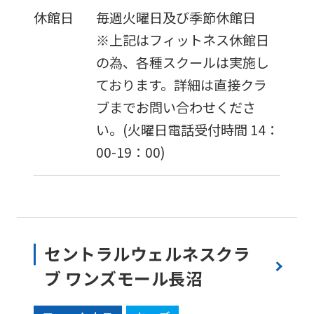
version
休館日
毎週火曜日及び季節休館日
of
※上記はフィットネス休館日
this
の為、各種スクールは実施し
website
ております。詳細は直接クラ
will
ブまでお問い合わせくださ
be
い。(火曜日電話受付時間 14：
translated
00-19：00)
mechanically,
so
it
may
セントラルウェルネスクラ
not
ブ ワンズモール長沼
be
an