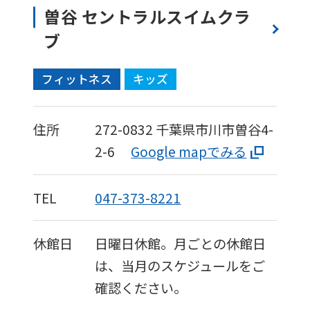
is
曽谷 セントラルスイムクラ
automatically
ブ
translated
フィットネス
キッズ
into
English.
Click
住所
272-0832
千葉県市川市曽谷4-
the
2-6
Google mapでみる
link
below
TEL
047-373-8221
(start
automatic
休館日
日曜日休館。月ごとの休館日
translation)
は、当月のスケジュールをご
to
確認ください。
return