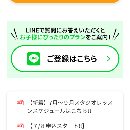
official
website
is
automatically
translated
into
English.
Click
the
link
below
【新着】7月～９月スタジオレッス
(start
ンスケジュールはこちら!!
automatic
translation)
【７/８申込スタート‼】