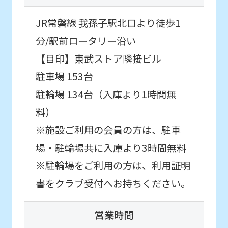
be
an
JR常磐線 我孫子駅北口より徒歩1
accurate
分/駅前ロータリー沿い
translation.
【目印】東武ストア隣接ビル
The
駐車場 153台
translation
駐輪場 134台（入庫より1時間無
may
料）
differ
※施設ご利用の会員の方は、駐車
from
場・駐輪場共に入庫より3時間無料
the
※駐輪場をご利用の方は、利用証明
original
書をクラブ受付へお持ちください。
content.
We
営業時間
ask