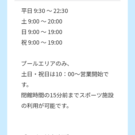
that
平日 9:30 ～ 22:30
you
土 9:00 ～ 20:00
fully
understand
日 9:00 ～ 19:00
this
祝 9:00 ～ 19:00
before
using
プールエリアのみ、
the
土日・祝日は10：00～営業開始で
service.
す。
閉館時間の15分前までスポーツ施設
Automatic translation
の利用が可能です。