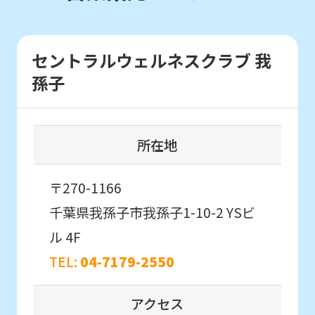
the
Japanese
version
セントラルウェルネスクラブ 我
初めての方を対象としたはじめて体験に
of
参加したいお子様はこちら
孫子
this
website
はじめて体験・
will
所在地
各種イベント申込
be
translated
〒270-1166
こんなお子さまにおすすめ
mechanically,
千葉県我孫子市我孫子1-10-2
YSビ
通常スクールに入会する前に
初めてのお子さま同士のクラスで
so
ル 4F
スクールを体験したい方。
it
TEL:
04-7179-2550
may
not
アクセス