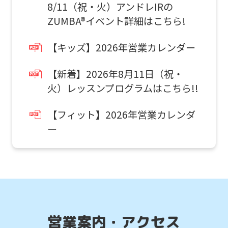
to
8/11（祝・火）アンドレIRの
return
ZUMBA®イベント詳細はこちら!
to
【キッズ】2026年営業カレンダー
the
top
【新着】2026年8月11日（祝・
page.
火）レッスンプログラムはこちら!!
通常スクールを体験したい
However,
お子様はこちら
【フィット】2026年営業カレンダ
if
ー
you
スクール
use
体験申込
an
automatic
こんなお子さまにおすすめ
translation
スクール入会を検討していて、
service,
入会前に実際のクラスの雰囲気を
営業案内・アクセス
体験したい方。