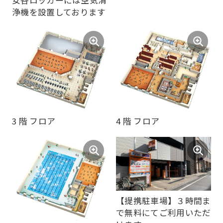
女各ロッカーには空気清
浄機を設置しております
top
page.
However,
if
you
use
an
3 階 フロア
4 階 フロア
automatic
translation
service,
the
Japanese
【提携駐車場】３時間ま
version
で無料にてご利用いただ
of