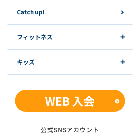
The
Catch up!
translation
may
フィットネス
differ
from
the
キッズ
original
content.
We
WEB 入会
ask
that
you
公式SNSアカウント
fully
understand