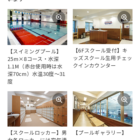
translated
into
English.
Click
the
【6Fスクール受付】キ
【スイミングプール】
ッズスクール生用チェッ
25m×8コース・水深
link
クインカウンター
1.1M（赤台使用時は水
below
深70cm）水温30度～31
(start
度
automatic
translation)
to
return
to
【スクールロッカー】男
【プールギャラリー】
the