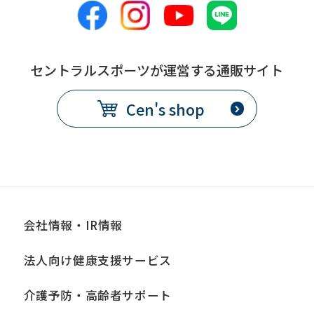
this
before
using
セントラルスポーツが運営する通販サイト
the
Cen's shop
service.
Automatic translation
会社情報・IR情報
法人向け健康支援サービス
介護予防・高齢者サポート