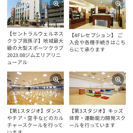
【セントラルウェルネス
【4Fレセプション】 ご
クラブ我孫子】地域最大
入会や各種手続きはこち
級の大型スポーツクラブ
For
らにて承ります
2023.08ジムエリアリニ
ューアル
foreigners
Central
Sports
official
【第1スタジオ】ダンス
【第3スタジオ】キッズ
website
やチア・空手などのカル
体育・運動能力開発スク
is
チャースクールを行って
ールを行っています
います
automatically