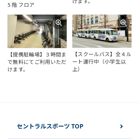
けます。
5 階 フロア
this
website
will
be
translated
【スクールバス】全４ル
【提携駐輪場】３時間ま
mechanically,
ート運行中（小学生以
で無料にてご利用いただ
so
上）
けます。
it
may
not
be
an
セントラルスポーツ TOP
accurate
translation.