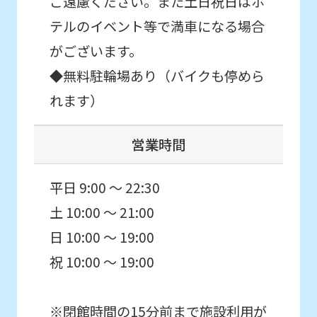
ご遠慮ください。また土日祝日はホ
fully
テルのイベント等で満車になる場合
understand
がございます。
this
◆無料駐輪場あり（バイクも停めら
before
れます）
using
the
営業時間
service.
平日 9:00 ～ 22:30
Automatic translation
土 10:00 ～ 21:00
日 10:00 ～ 19:00
祝 10:00 ～ 19:00
※閉館時間の15分前まで施設利用が