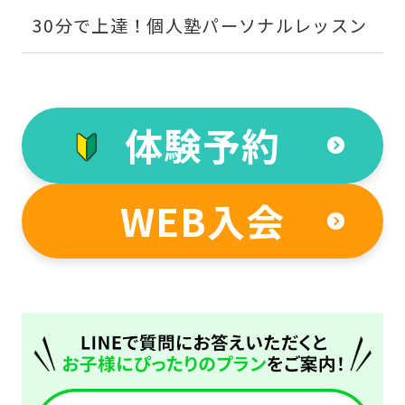
30分で上達！個人塾パーソナルレッスン
体験予約
For
WEB入会
foreigners
Central
Sports
official
website