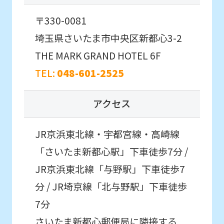
version
初めての方を対象としたはじめて体験に
〒330-0081
of
参加したいお子様はこちら
埼玉県さいたま市中央区新都心3-2
this
THE MARK GRAND HOTEL 6F
website
はじめて体験・
TEL:
048-601-2525
will
各種イベント申込
be
アクセス
translated
こんなお子さまにおすすめ
mechanically,
通常スクールに入会する前に
JR京浜東北線・宇都宮線・高崎線
初めてのお子さま同士のクラスで
so
「さいたま新都心駅」下車徒歩7分 /
スクールを体験したい方。
it
JR京浜東北線「与野駅」下車徒歩7
may
分 / JR埼京線「北与野駅」下車徒歩
not
7分
be
さいたま新都心郵便局に隣接する
an