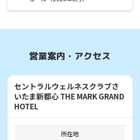
to
the
top
page.
通常スクールを体験したい
However,
お子様はこちら
営業案内・アクセス
if
you
スクール
use
体験申込
セントラルウェルネスクラブさ
an
いたま新都心 THE MARK GRAND
automatic
こんなお子さまにおすすめ
HOTEL
translation
スクール入会を検討していて、
service,
入会前に実際のクラスの雰囲気を
体験したい方。
the
所在地
Japanese