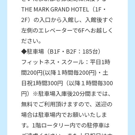
accurate
THE MARK GRAND HOTEL（1F・
translation.
2F）の入口から入館し、入館後すぐ
The
左側のエレベーターで6Fへお越しく
translation
ださい。
may
◆駐車場（B1F・B2F：185台）
differ
フィットネス・スクール：平日1時
from
間200円(以降１時間毎200円)・土
the
日祝1時間300円（以降１時間毎300
original
円）※駐車場入庫後20分間までは、
content.
無料でご利用頂けますので、送迎の
We
ask
場合は駐車場内でお願いいたしま
that
す。1階ロータリー内での駐停車は
you