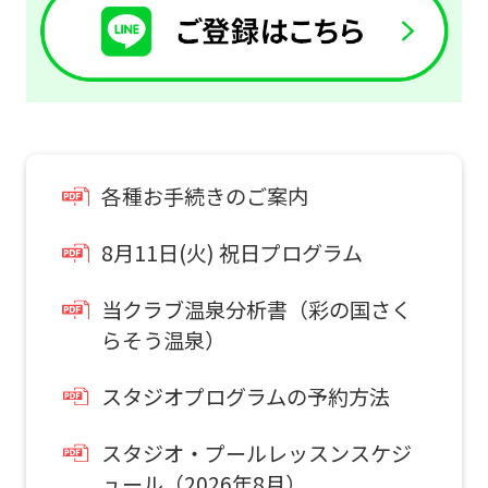
is
automatically
translated
into
English.
各種お手続きのご案内
Click
the
8月11日(火) 祝日プログラム
link
below
当クラブ温泉分析書（彩の国さく
らそう温泉）
(start
automatic
スタジオプログラムの予約方法
translation)
to
スタジオ・プールレッスンスケジ
return
ュール（2026年8月）