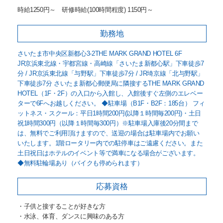
時給1250円～ 研修時給(100時間程度) 1150円～
勤務地
さいたま市中央区新都心3-2THE MARK GRAND HOTEL 6F
JR京浜東北線・宇都宮線・高崎線「さいたま新都心駅」下車徒歩7
分 / JR京浜東北線「与野駅」下車徒歩7分 / JR埼京線「北与野駅」
下車徒歩7分 さいたま新都心郵便局に隣接するTHE MARK GRAND
HOTEL（1F・2F）の入口から入館し、入館後すぐ左側のエレベー
ターで6Fへお越しください。 ◆駐車場（B1F・B2F：185台） フィ
ットネス・スクール：平日1時間200円(以降１時間毎200円)・土日
祝1時間300円（以降１時間毎300円）※駐車場入庫後20分間まで
は、無料でご利用頂けますので、送迎の場合は駐車場内でお願い
いたします。1階ロータリー内での駐停車はご遠慮ください。また
土日祝日はホテルのイベント等で満車になる場合がございます。
◆無料駐輪場あり（バイクも停められます）
応募資格
・子供と接することが好きな方
・水泳、体育、ダンスに興味のある方