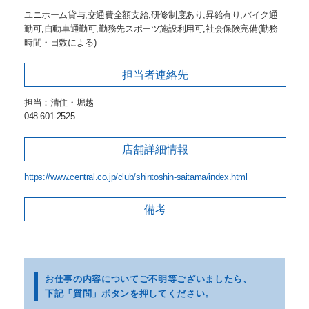
ユニホーム貸与,交通費全額支給,研修制度あり,昇給有り,バイク通
勤可,自動車通勤可,勤務先スポーツ施設利用可,社会保険完備(勤務
時間・日数による)
担当者
連絡先
担当：清住・堀越
048-601-2525
店舗詳細
情報
https://www.central.co.jp/club/shintoshin-saitama/index.html
備考
お仕事の内容についてご不明等
ございましたら、
下記「質問」ボタンを押してください。