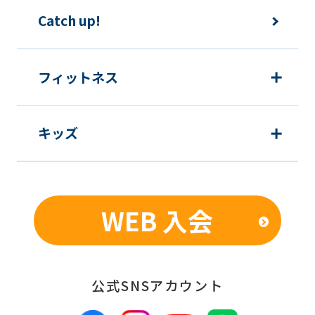
The
Catch up!
translation
may
フィットネス
differ
from
the
キッズ
original
content.
We
WEB 入会
ask
that
you
公式SNSアカウント
fully
understand