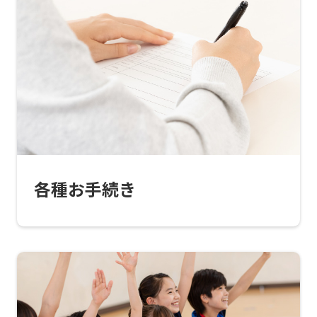
translated
into
English.
Click
the
link
below
(start
各種お手続き
automatic
translation)
to
return
to
the