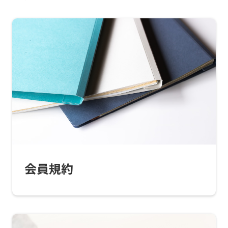
For
foreigners
Central
Sports
会員規約
official
website
is
automatically