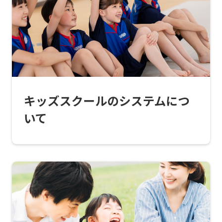
top
page.
However,
if
you
use
キッズスクールのシステムにつ
an
いて
automatic
translation
service,
the
Japanese
version
of