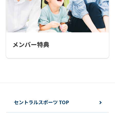
this
website
will
be
translated
メンバー特典
mechanically,
so
it
may
not
be
an
セントラルスポーツ TOP
accurate
translation.