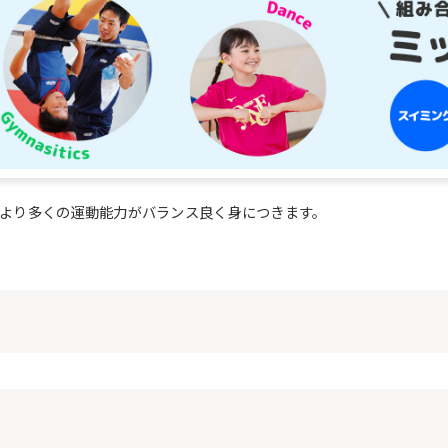
However, if you use an automatic
translation service, the Japanese
version of this website will be
translated mechanically, so it may
not be an accurate translation.
The translation may differ from the
original content. We ask that you
fully understand this before using
the service.
より多くの運動能力がバランス良く身につきます。
Automatic translation start