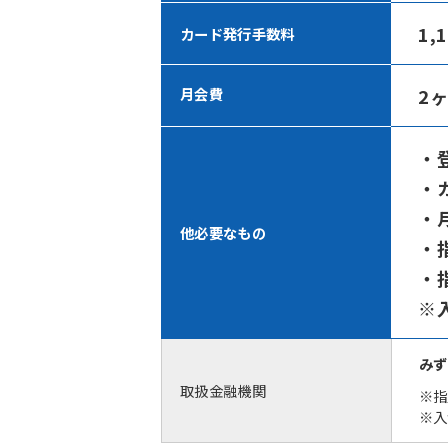
1,
カード発行手数料
2
月会費
・登
・カ
・
他必要なもの
・
・
※
みず
取扱金融機関
※指
※入