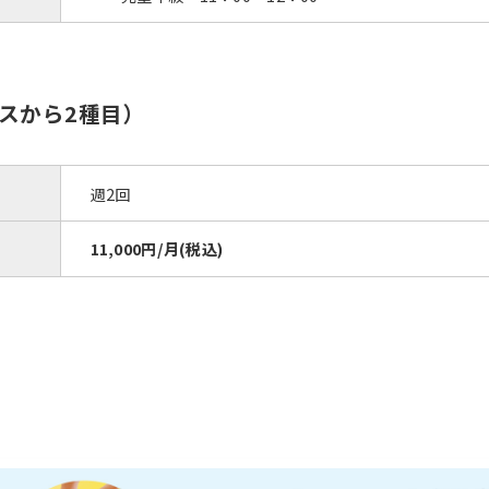
スから2種目）
週2回
11,000円/月(税込)
For foreigners
Central Sports official website is
automatically translated into
English. Click the link below (start
automatic translation) to return to
the top page.