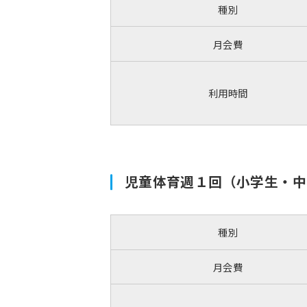
種別
月会費
利用時間
児童体育週１回（小学生・中
種別
月会費