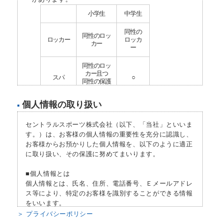
小学生
中学生
同性の
同性のロッ
ロッカー
ロッカ
カー
ー
同性のロッ
カー且つ
スパ
○
同性の保護
者同伴
個人情報の取り扱い
■
プール
保護者同伴
○
セントラルスポーツ株式会社（以下、「当社」といいま
プールプ
×
○
ログラム
す。）は、お客様の個人情報の重要性を充分に認識し、
お客様からお預かりした個人情報を、以下のように適正
ウェイト
に取り扱い、その保護に努めてまいります。
×
△
マシン
■個人情報とは
フリーウ
×
×
個人情報とは、氏名、住所、電話番号、Ｅメールアドレ
エイト
ス等により、特定のお客様を識別することができる情報
をいいます。
カルディ
×
○
オマシン
＞ プライバシーポリシー