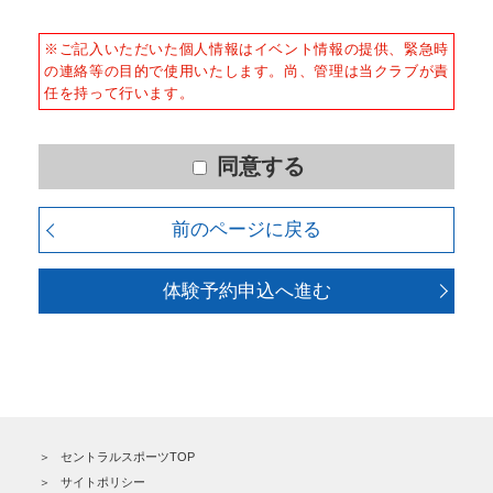
■個人情報の収集
スタジオ
×
○
当社はサービスを提供するため、必要な範囲内で、適法
※ご記入いただいた個人情報はイベント情報の提供、緊急時
かつ適正な方法によりお客様の個人情報を収集いたしま
※ △：スタッフからのマシン使用方
の連絡等の目的で使用いたします。尚、管理は当クラブが責
す。
法のご案内を受けた方のみご利用頂け
任を持って行います。
ます。
■個人情報の利用
※クラブにより施設内容が異なりま
お客様からお預かりした個人情報は、以下の目的で使用
す。詳細はクラブＨＰの施設紹介をご
させて頂きます。また、違法または不当な行為を助長
同意する
覧ください。
し、または誘発するおそれがある方法による個人情報の
利用を行いません。
４、良好な健康状態であり、自己責任で利用できる。
前のページに戻る
５、刺青（ファッションタトゥー）が入っていない。
1) 快適にクラブをご利用いただくため
2) ご利用上の諸連絡や利用状況の確認のため
体験予約申込へ進む
3) 運動プログラム（カウンセリングを含む）等、新商
品・サービスの立案・開発・実施のため
4) 新商品・サービスやイベント情報を含む当社情報のご
提供のため
5) 顧客動向分析、アンケート調査のため
6) 個人を特定できないよう加工したうえでの統計的なデ
ータの作成、活用、公表のため
セントラルスポーツTOP
■個人情報の管理
サイトポリシー
当社は、お客様からお預かりした個人情報は、適切かつ