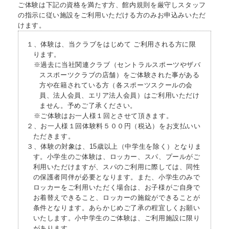
ご体験は下記の資格を満たす方、館内規則を厳守しスタッフ
の指示に従い施設をご利用いただける方のみお申込みいただ
けます。
１、体験は、当クラブをはじめて ご利用される方に限
ります。
※過去に当社関連クラブ（セントラルスポーツやザバ
ススポーツクラブの店舗）をご体験された事がある
方や在籍されている方（各スポーツスクールの会
員、法人会員、エリア法人会員）はご利用いただけ
ません。予めご了承ください。
※ご体験はお一人様１回とさせて頂きます。
２、お一人様１回体験料５００円（税込）をお支払いい
ただきます。
３、体験の対象は、15歳以上（中学生を除く）となりま
す。小学生のご体験は、ロッカー、スパ、プールがご
利用いただけますが、スパのご利用に際しては、同性
の保護者同伴が必要となります。また、小学生のみで
ロッカーをご利用いただく場合は、お子様がご自身で
お着替えできること、ロッカーの施錠ができることが
条件となります。あらかじめご了承の程宜しくお願い
いたします。小中学生のご体験は、ご利用施設に限り
があります。