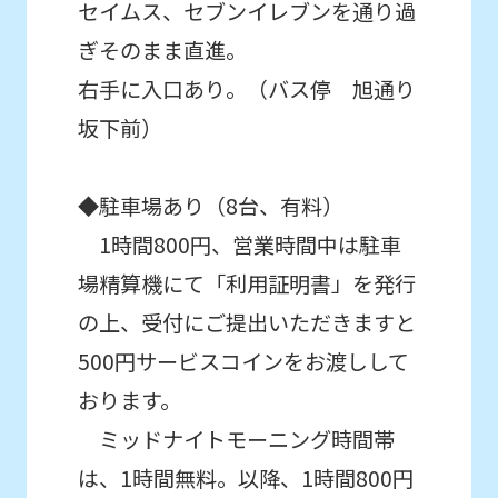
セイムス、セブンイレブンを通り過
初めてのお子さま同士のクラスで
so
ぎそのまま直進。
スクールを体験したい方。
it
右手に入口あり。（バス停 旭通り
may
坂下前）
not
be
◆駐車場あり（8台、有料）
an
accurate
1時間800円、営業時間中は駐車
translation.
場精算機にて「利用証明書」を発行
The
の上、受付にご提出いただきますと
translation
500円サービスコインをお渡しして
may
おります。
differ
ミッドナイトモーニング時間帯
from
は、1時間無料。以降、1時間800円
the