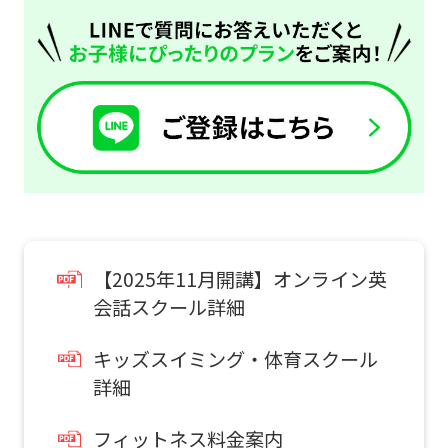
foreigners
Central
Sports
official
website
is
automatically
【2025年11月開講】オンライン英
translated
会話スクール詳細
into
English.
キッズスイミング・体育スクール
Click
詳細
the
フィットネス料金案内
link