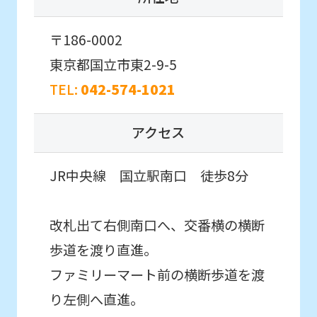
体験申込
an
〒186-0002
automatic
こんなお子さまにおすすめ
translation
東京都国立市東2-9-5
スクール入会を検討していて、
service,
入会前に実際のクラスの雰囲気を
TEL:
042-574-1021
体験したい方。
the
Japanese
アクセス
version
初めての方を対象としたはじめて体験に
JR中央線 国立駅南口 徒歩8分
of
参加したいお子様はこちら
this
website
改札出て右側南口へ、交番横の横断
はじめて体験・
will
歩道を渡り直進。
各種イベント申込
be
ファミリーマート前の横断歩道を渡
translated
こんなお子さまにおすすめ
り左側へ直進。
mechanically,
通常スクールに入会する前に