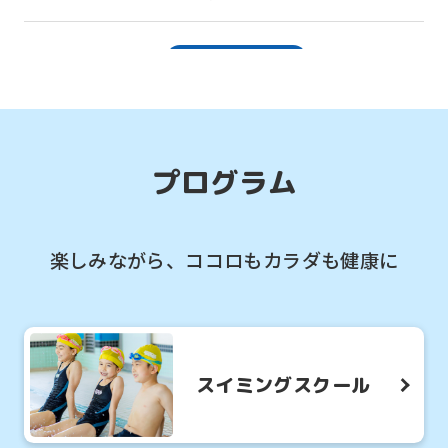
2026.08.05
お知らせ
「習い事デビュー」は水泳から！ベビー
スイミング体験会実施中♪
プログラム
2026.08.05
お知らせ
プラスワンで楽しさアップ！ミックスコ
楽しみながら、ココロもカラダも健康に
ースが人気です♪
2026.08.05
お知らせ
体育スクールのご紹介！すべての運動能
スイミングスクール
力の基礎を作ります！