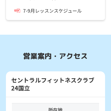
below
7-9月レッスンスケジュール
(start
automatic
translation)
to
return
to
営業案内・アクセス
the
top
page.
セントラルフィットネスクラブ
通常スクールを体験したい
However,
24国立
お子様はこちら
if
you
スクール
use
所在地