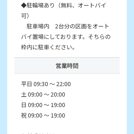
◆駐輪場あり（無料、オートバイ
original
可）
content.
駐車場内 2台分の区画をオート
We
ask
バイ置場にしております。そちらの
that
枠内に駐車ください。
you
fully
営業時間
understand
平日 09:30 ～ 22:00
this
before
土 09:00 ～ 20:00
using
日 09:00 ～ 19:00
the
祝 09:00 ～ 19:00
service.