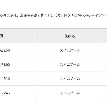
However, if you use an automatic
translation service, the Japanese
version of this website will be
クラスです。水泳を継続することにより、持久力の強化やシェイプア
translated mechanically, so it may
not be an accurate translation.
The translation may differ from the
original content. We ask that you
間
施設名
fully understand this before using
the service.
～13:50
スイムプール
Automatic translation start
～21:00
スイムプール
～13:10
スイムプール
～12:45
スイムプール