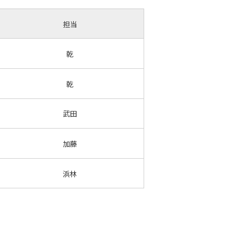
担当
乾
乾
武田
加藤
浜林