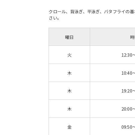
クロール、背泳ぎ、平泳ぎ、バタフライの基
さい。
曜日
時
火
12:30
木
10:40
木
19:20
木
20:00
金
09:50