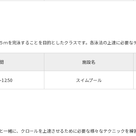
５ｍを完泳することを目的としたクラスです。各泳法の上達に必要な
間
施設名
～12:50
スイムプール
と一緒に、クロールを上達させるために必要な様々なテクニックを練