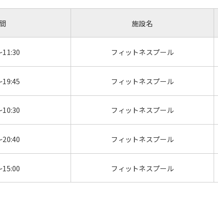
間
施設名
～11:30
フィットネスプール
～19:45
フィットネスプール
～10:30
フィットネスプール
For foreigners
～20:40
フィットネスプール
～15:00
フィットネスプール
Central Sports official website is
automatically translated into
English. Click the link below (start
automatic translation) to return to
the top page.