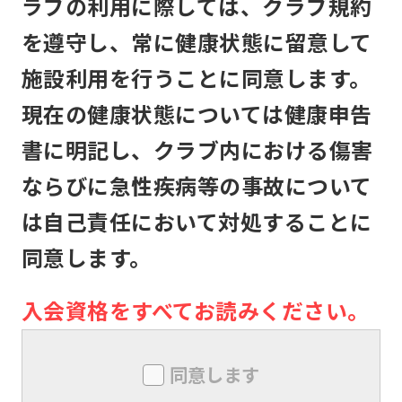
ラブの利用に際しては、クラブ規約
を遵守し、常に健康状態に留意して
メンバーは、自己の責任と危険負担に
おいて、他のメンバーと協調して、本
施設利用を行うことに同意します。
クラブの施設を利用するものとしま
現在の健康状態については健康申告
す。
書に明記し、クラブ内における傷害
本クラブは、メンバーが本クラブの施
ならびに急性疾病等の事故について
設利用中に生じた盗難、怪我その他の
は自己責任において対処することに
事故について、本クラブの責に帰すべ
同意します。
き事由がない限り、責任は負いませ
ん。メンバー同士の本クラブ内外での
入会資格をすべてお読みください。
トラブルについても同様とします。
メンバーは、本クラブにおいて、技量
同意します
を超えた行為及び危険行為は行っては