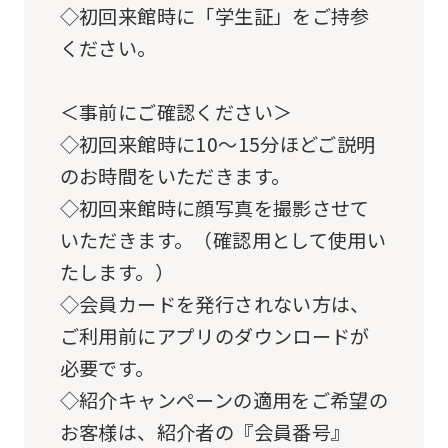
◇初回来館時に「学生証」をご持参
not
ください。
be
an
＜事前にご確認ください＞
accurate
◇初回来館時に10～15分ほどご説明
translation.
のお時間をいただきます。
The
◇初回来館時に顔写真を撮影させて
translation
いただきます。（確認用として使用い
may
たします。）
differ
◇会員カードを発行されない方は、
from
ご利用前にアプリのダウンロードが
the
必要です。
original
◇紹介キャンペーンの適用をご希望の
content.
お客様は、紹介者の『会員番号』
We