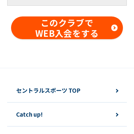
ならないものとします。また、本クラ
ブの事前の書面による承諾なしに、対
このクラブで
価を得て他の利用者に対する指導行為
WEB入会をする
を行ってはならないものとします。メ
ンバー同士の本クラブ内外でのトラブ
ルについても同様とします。
変更事項
メンバーは、住所または連絡先等に変更
セントラルスポーツ TOP
のあった場合は速やかに所定方法で手続
きをするものとします。
Catch up!
各種届出制度について