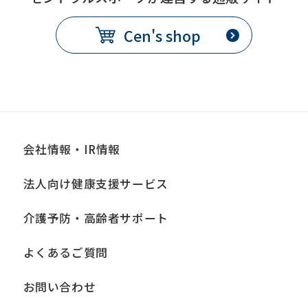
提
各月10日
Cen's shop
出
期
限
発
翌月1日から
効
日
会社情報・IR情報
備
別途、手数料が必要
法人向け健康支援サービス
考
介護予防・高齢者サポート
退会
よくあるご質問
提
各月10日
出
お問い合わせ
期