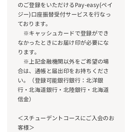
のご登録をいただけるPay-easy(ペイ
service,
ジー)口座振替受付サービスを行なっ
the
ております。
Japanese
※キャッシュカードで登録ができ
version
なかったときにお届け印が必要にな
of
ります。
this
※上記金融機関以外をご希望の場
website
合は、通帳と届出印をお持ちくださ
will
い。（登録可能銀行銀行：北洋銀
be
行・北海道銀行・北陸銀行・北海道
translated
信金）
mechanically,
so
＜スチューデントコースにご入会のお
it
客様＞
may