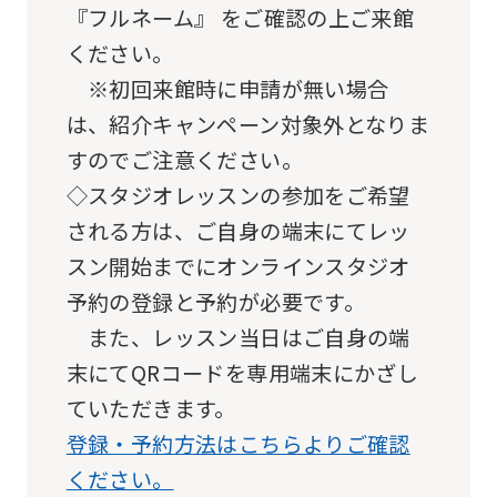
『フルネーム』 をご確認の上ご来館
ask
ください。
that
※初回来館時に申請が無い場合
you
は、紹介キャンペーン対象外となりま
fully
すのでご注意ください。
understand
◇スタジオレッスンの参加をご希望
this
される方は、ご自身の端末にてレッ
before
スン開始までにオンラインスタジオ
using
予約の登録と予約が必要です。
the
また、レッスン当日はご自身の端
service.
末にてQRコードを専用端末にかざし
Automatic translation
ていただきます。
登録・予約方法はこちらよりご確認
ください。