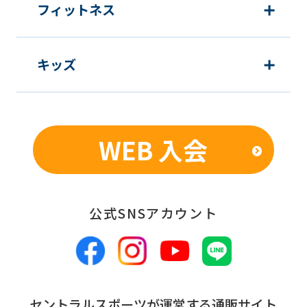
フィットネス
休会
キッズ
提
各月10日
出
期
限
WEB 入会
発
翌月1日から
効
日
公式SNSアカウント
備
別途、休会費をクラブで定め
考
る
コース変更
セントラルスポーツが運営する通販サイト