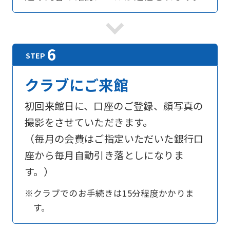
Sports
official
website
is
automatically
クラブにご来館
translated
初回来館日に、口座のご登録、顔写真の
into
撮影をさせていただきます。
English.
（毎月の会費はご指定いただいた銀行口
Click
座から毎月自動引き落としになりま
the
す。）
link
below
※クラブでのお手続きは15分程度かかりま
(start
す。
automatic