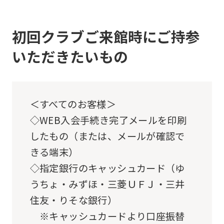
translation)
to
初回クラブご来館時にご持参
return
いただきたいもの
to
the
top
＜すべてのお客様＞
page.
◇WEB入会手続き完了メールを印刷
However,
したもの（または、メールが確認で
if
きる端末）
you
◇指定銀行のキャッシュカード（ゆ
use
うちょ・みずほ・三菱ＵＦＪ・三井
an
住友・りそな銀行）
automatic
※キャッシュカードより口座振替
translation