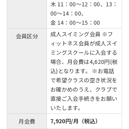
木 11：00〜12：00、13：
00～14：00、
金 14：00〜15：00
成人スイミング会員 ※フ
会員区分
ィットネス会員が成人スイ
ミングスクールに入会する
場合、月会費は4,620円(税
込)となります。 ※お電話
For
で希望クラスの空き状況を
お確かめのうえ、クラブで
foreigners
直接ご入会手続きをお願い
いたします。
Central
Sports
7,920円/月（税込）
月会費