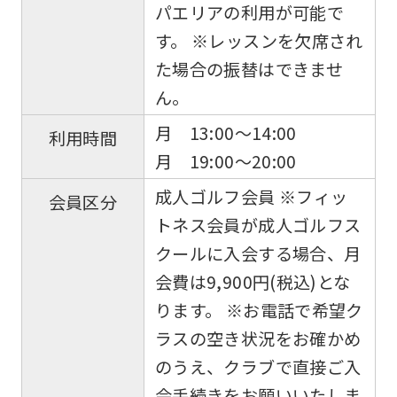
to
パエリアの利用が可能で
return
す。 ※レッスンを欠席され
to
た場合の振替はできませ
the
ん。
top
月 13:00〜14:00
利用時間
page.
月 19:00〜20:00
However,
成人ゴルフ会員 ※フィッ
if
会員区分
トネス会員が成人ゴルフス
you
クールに入会する場合、月
use
会費は9,900円(税込)とな
an
ります。 ※お電話で希望ク
automatic
ラスの空き状況をお確かめ
translation
のうえ、クラブで直接ご入
service,
会手続きをお願いいたしま