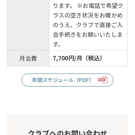
that
ります。 ※お電話で希望ク
you
ラスの空き状況をお確かめ
fully
のうえ、クラブで直接ご入
understand
会手続きをお願いいたしま
this
す。
before
using
7,700円/月（税込）
月会費
the
service.
年間スケジュール（PDF）
Automatic translation
クラブへのお問い合わせ