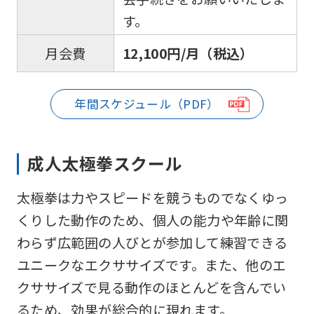
the
す。
Japanese
version
12,100円/月（税込）
月会費
of
this
年間スケジュール（PDF）
website
will
be
成人太極拳スクール
translated
太極拳は力やスピードを競うものでなくゆっ
mechanically,
くりした動作のため、個人の能力や年齢に関
so
わらず広範囲の人びとが参加して練習できる
it
ユニークなエクササイズです。また、他のエ
may
クササイズで見る動作のほとんどを含んでい
not
るため、効果が総合的に現れます。