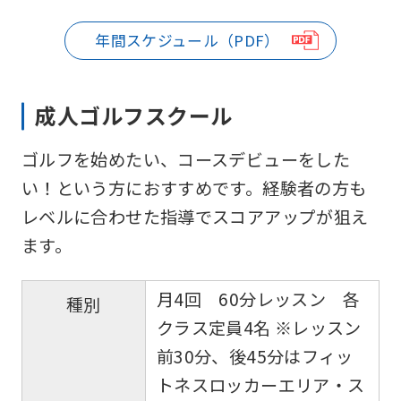
official
website
年間スケジュール（PDF）
is
automatically
成人ゴルフスクール
translated
into
ゴルフを始めたい、コースデビューをした
English.
い！という方におすすめです。経験者の方も
Click
レベルに合わせた指導でスコアアップが狙え
the
ます。
link
below
月4回 60分レッスン 各
種別
(start
クラス定員4名 ※レッスン
automatic
前30分、後45分はフィッ
translation)
トネスロッカーエリア・ス