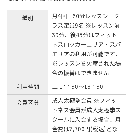
be
an
月4回 60分レッスン ク
種別
accurate
ラス定員9名 ※レッスン前
translation.
30分、後45分はフィット
The
ネスロッカーエリア・スパ
translation
エリアの利用が可能です。
may
※レッスンを欠席された場
differ
合の振替はできません。
from
the
土 17：30〜18：30
利用時間
original
成人太極拳会員 ※フィッ
会員区分
content.
トネス会員が成人太極拳ス
We
クールに入会する場合、月
ask
会費は7,700円(税込)とな