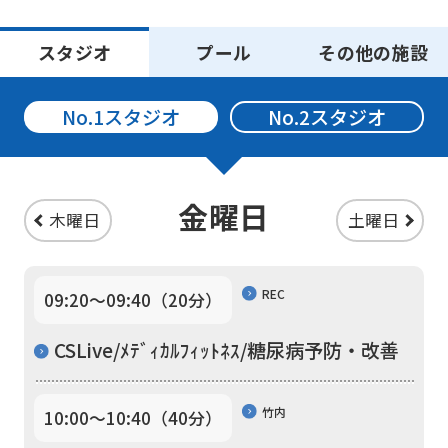
スタジオ
プール
その他の施設
No.1スタジオ
No.2スタジオ
金曜日
木曜日
土曜日
REC
09:20〜09:40（20分）
CSLive/ﾒﾃﾞｨｶﾙﾌｨｯﾄﾈｽ/糖尿病予防・改善
For
foreigners
竹内
10:00〜10:40（40分）