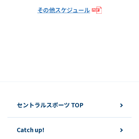
We
その他スケジュール
ask
that
you
fully
understand
this
before
using
the
セントラルスポーツ TOP
service.
Automatic translation
Catch up!