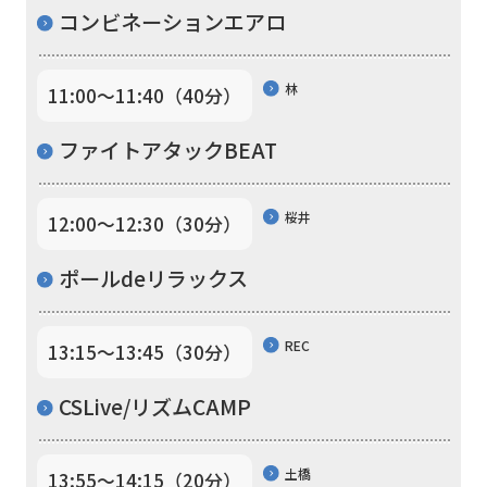
コンビネーションエアロ
Central
Sports
林
11:00〜11:40（40分）
official
website
ファイトアタックBEAT
is
automatically
桜井
12:00〜12:30（30分）
translated
into
ポールdeリラックス
English.
Click
REC
13:15〜13:45（30分）
the
CSLive/リズムCAMP
link
below
土橋
13:55〜14:15（20分）
(start