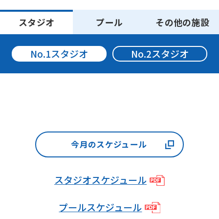
may
スタジオ
プール
その他の施設
not
be
No.1スタジオ
No.2スタジオ
an
accurate
translation.
The
translation
may
今月のスケジュール
differ
from
スタジオスケジュール
the
original
プールスケジュール
content.