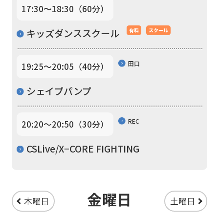
17:30〜18:30（60分）
translation
service,
キッズダンススクール
有料
スクール
the
Japanese
田口
19:25〜20:05（40分）
version
シェイプパンプ
of
this
REC
website
20:20〜20:50（30分）
will
CSLive/X−CORE FIGHTING
be
translated
mechanically,
金曜日
木曜日
土曜日
so
it