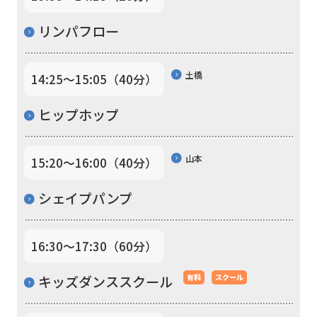
automatic
リンパフロー
translation)
to
土橋
14:25〜15:05（40分）
return
to
ヒップホップ
the
top
山本
15:20〜16:00（40分）
page.
シェイプパンプ
However,
if
you
16:30〜17:30（60分）
use
キッズダンススクール
有料
スクール
an
automatic