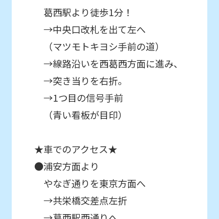
通常スクールを体験したい
葛西駅より徒歩1分！
However,
お子様はこちら
→中央口改札を出て左へ
if
you
（マツモトキヨシ手前の道）
スクール
use
→線路沿いを西葛西方面に進み、
体験申込
an
→突き当りを右折。
automatic
→1つ目の信号手前
こんなお子さまにおすすめ
translation
（青い看板が目印）
スクール入会を検討していて、
service,
入会前に実際のクラスの雰囲気を
体験したい方。
the
★車でのアクセス★
Japanese
●浦安方面より
version
初めての方を対象としたはじめて体験に
やなぎ通りを東京方面へ
of
参加したいお子様はこちら
→共栄橋交差点左折
this
→葛西駅西通りへ
website