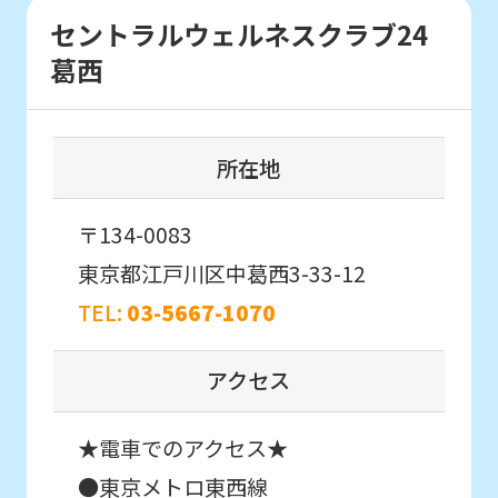
セントラルウェルネスクラブ24
English.
葛西
Click
the
link
所在地
below
(start
〒134-0083
automatic
東京都江戸川区中葛西3-33-12
translation)
TEL:
03-5667-1070
to
return
アクセス
to
the
★電車でのアクセス★
top
●東京メトロ東西線
page.