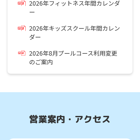
2026年フィットネス年間カレンダ
ー
2026年キッズスクール年間カレン
For
ダー
foreigners
2026年8月プールコース利用変更
のご案内
Central
Sports
official
website
is
営業案内・アクセス
automatically
translated
into