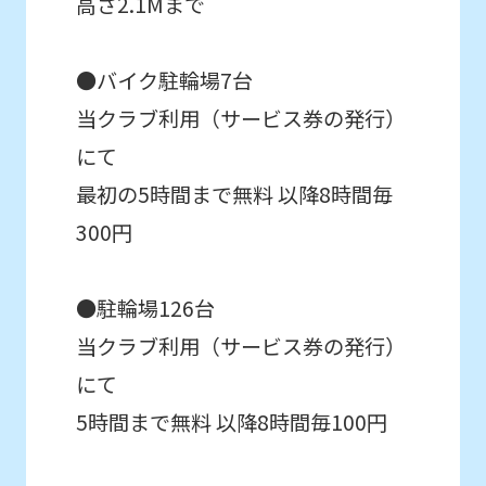
高さ2.1Mまで
may
differ
●バイク駐輪場7台
from
当クラブ利用（サービス券の発行）
the
にて
original
最初の5時間まで無料 以降8時間毎
content.
300円
We
ask
●駐輪場126台
that
you
当クラブ利用（サービス券の発行）
fully
にて
understand
5時間まで無料 以降8時間毎100円
this
before