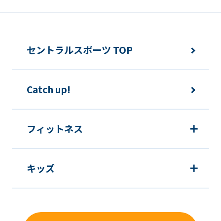
快適にクラブをご利用いただくため
ご利用上の諸連絡や利用状況の確認の
セントラルスポーツ TOP
ため
運動プログラム（カウンセリングを含
Catch up!
む）等、新商品・サービスの立案・開
発・実施のため
新商品・サービスやイベント情報を含
フィットネス
む当社情報のご提供のため
顧客動向分析、アンケート調査のため
キッズ
個人を特定できないよう加工したうえ
での統計的なデータの作成、活用、公
表のため