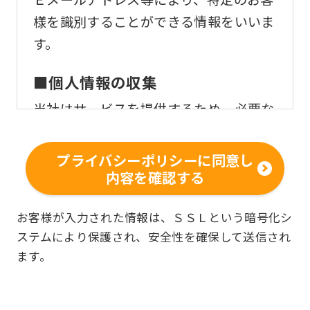
様を識別することができる情報をいいま
す。
■個人情報の収集
当社はサービスを提供するため、必要な
範囲内で、適法かつ適正な方法によりお
客様の個人情報を収集いたします。
プライバシーポリシーに同意し
内容を確認する
■個人情報の利用
お客様からお預かりした個人情報は、以
お客様が入力された情報は、ＳＳＬという暗号化シ
ステムにより保護され、安全性を確保して送信され
下の目的で使用させて頂きます。また、
ます。
違法または不当な行為を助長し、または
誘発するおそれがある方法による個人情
報の利用を行いません。