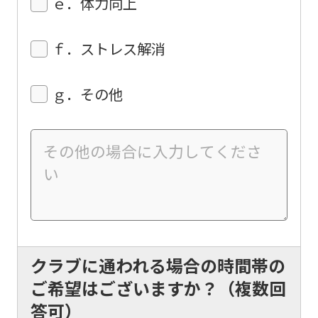
ｅ．体力向上
automatic
translation
ｆ．ストレス解消
service,
the
ｇ．その他
Japanese
version
of
this
website
will
be
translated
クラブに通われる場合の時間帯の
mechanically,
ご希望はございますか？（複数回
so
答可）