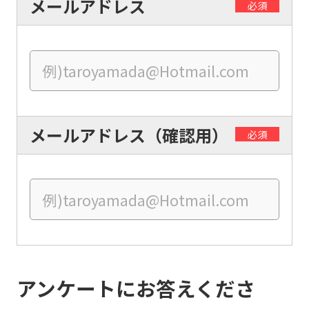
メールアドレス
必須
Central
Sports
official
website
is
メールアドレス（確認用）
automatically
必須
translated
into
English.
Click
the
link
アンケートにお答えくださ
below