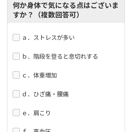
content.
何か身体で気になる点はございま
We
すか？（複数回答可）
ask
that
ａ．ストレスが多い
you
fully
ｂ．階段を登ると息切れする
understand
this
ｃ．体重増加
before
using
ｄ．ひざ痛・腰痛
the
service.
ｅ．肩こり
Automatic translation
ｆ．高血圧