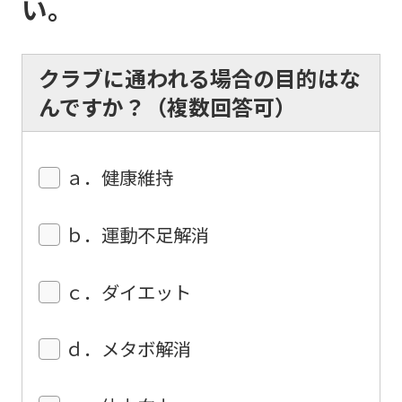
い。
(start
automatic
translation)
クラブに通われる場合の目的はな
to
んですか？（複数回答可）
return
to
ａ．健康維持
the
top
ｂ．運動不足解消
page.
However,
ｃ．ダイエット
if
you
ｄ．メタボ解消
use
an