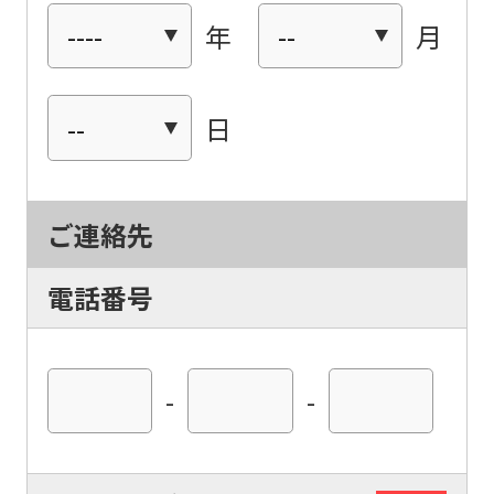
年
月
日
ご連絡先
電話番号
-
-
For
foreigners