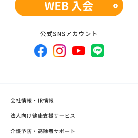
WEB 入会
■個人情報の管理
当社は、お客様からお預かりした個人情
報は、適切かつ慎重に管理し、漏洩、改
公式SNSアカウント
ざん、紛失等がないよう適正な管理に努
めます。当社において安全管理のために
講じている措置の内容については、本プ
ライバシーポリシー末尾に記載の「問い
合わせ窓口」までお問い合わせくださ
い。
会社情報・IR情報
■個人情報の開示
当社は、お客様からお預かりした個人情
法人向け健康支援サービス
報は、正当な理由がある場合を除き、ご
介護予防・高齢者サポート
本人の同意なく第三者に提供、開示いた