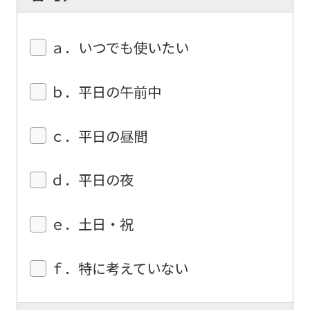
it
may
ａ．いつでも使いたい
not
be
ｂ．平日の午前中
an
accurate
ｃ．平日の昼間
translation.
The
ｄ．平日の夜
translation
may
ｅ．土日・祝
differ
from
ｆ．特に考えていない
the
original