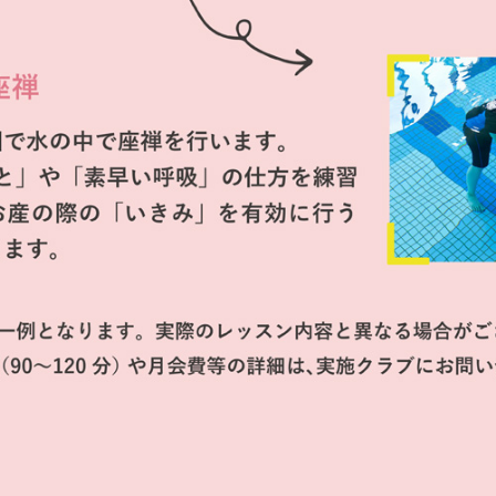
However, if you use an automatic
translation service, the Japanese
version of this website will be
translated mechanically, so it may
not be an accurate translation.
The translation may differ from the
original content. We ask that you
fully understand this before using
the service.
Automatic translation start