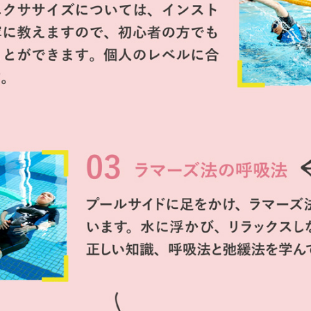
For foreigners
Central Sports official website is
automatically translated into
English. Click the link below (start
automatic translation) to return to
the top page.