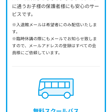
from
に通うお子様の保護者様にも安心のサー
the
ビスです。
original
※入退館メールは希望者にのみ配信いたしま
content.
す。
We
※臨時休講の際にもメールでお知らせ致しま
ask
すので、メールアドレスの登録はすべての会
that
員様にご依頼しています。
you
fully
understand
this
before
using
the
無料スクールバス