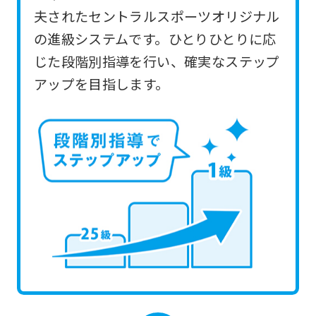
you
夫されたセントラルスポーツオリジナル
use
の進級システムです。ひとりひとりに応
an
じた段階別指導を行い、確実なステップ
automatic
アップを目指します。
translation
service,
the
Japanese
version
of
this
website
will
be