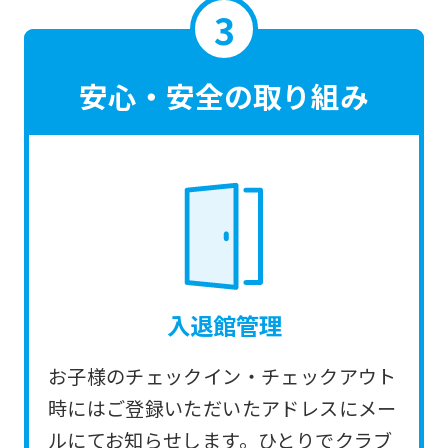
translated
mechanically,
so
安心・安全の取り組み
it
may
not
be
an
accurate
translation.
入退館管理
The
translation
お子様のチェックイン・チェックアウト
may
時にはご登録いただいたアドレスにメー
differ
ルにてお知らせします。ひとりでクラブ