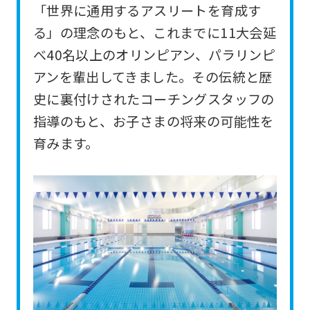
「世界に通用するアスリートを育成す
For
る」の理念のもと、これまでに11大会延
foreigners
べ40名以上のオリンピアン、パラリンピ
アンを輩出してきました。その伝統と歴
Central
史に裏付けされたコーチングスタッフの
Sports
指導のもと、お子さまの将来の可能性を
official
育みます。
website
is
automatically
translated
into
English.
Click