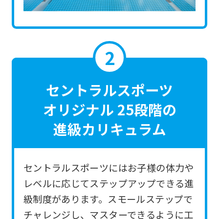
the
link
below
(start
automatic
translation)
セントラルスポーツ
to
オリジナル 25段階の
return
進級カリキュラム
to
the
top
セントラルスポーツにはお子様の体力や
page.
レベルに応じてステップアップできる進
However,
級制度があります。スモールステップで
if
チャレンジし、マスターできるように工