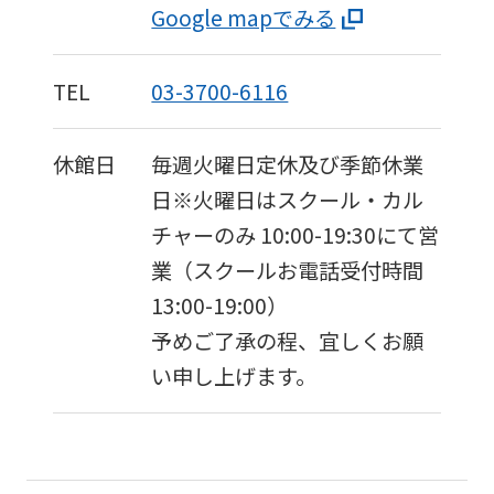
Google mapでみる
translation
may
differ
TEL
03-3700-6116
from
the
休館日
毎週火曜日定休及び季節休業
original
日※火曜日はスクール・カル
content.
チャーのみ 10:00-19:30にて営
We
業（スクールお電話受付時間
ask
13:00-19:00）
that
予めご了承の程、宜しくお願
you
い申し上げます。
fully
understand
this