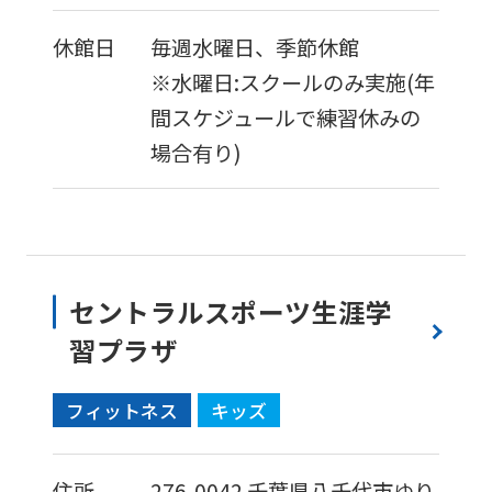
休館日
毎週水曜日、季節休館
※水曜日:スクールのみ実施(年
間スケジュールで練習休みの
For
場合有り)
foreigners
Central
Sports
セントラルスポーツ生涯学
official
習プラザ
website
is
フィットネス
キッズ
automatically
translated
住所
276-0042
千葉県八千代市ゆり