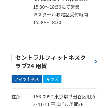
website
15:30～18:30にて営業
will
※スクールお電話受付時間
be
15:30～18:30
translated
mechanically,
so
it
セントラルフィットネスク
may
ラブ24 用賀
not
be
フィットネス
キッズ
an
accurate
住所
158-0097
東京都世田谷区用賀
translation.
2-41-11
平成ビル用賀3F
The