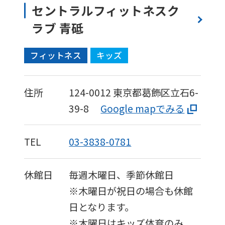
セントラルフィットネスク
page.
However,
ラブ 青砥
if
フィットネス
キッズ
you
use
an
住所
124-0012
東京都葛飾区立石6-
automatic
39-8
Google mapでみる
translation
service,
TEL
03-3838-0781
the
Japanese
休館日
毎週木曜日、季節休館日
version
※木曜日が祝日の場合も休館
of
日となります。
this
※木曜日はキッズ体育のみ