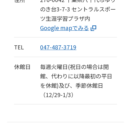
into
のき台3-7-3
セントラルスポー
English.
ツ生涯学習プラザ内
Click
Google mapでみる
the
link
TEL
047-487-3719
below
(start
休館日
毎週火曜日(祝日の場合は開
automatic
館、代わりに以降最初の平日
translation)
を休館)及び、季節休館日
to
（12/29-1/3）
return
to
the
top