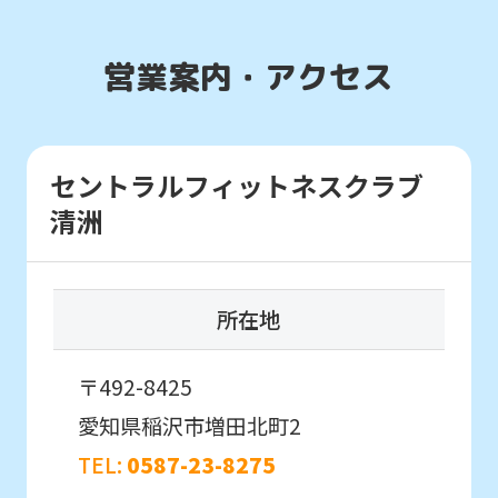
top
page.
通常スクールを体験したい
営業案内・アクセス
However,
お子様はこちら
if
you
スクール
use
セントラルフィットネスクラブ
体験申込
an
清洲
automatic
こんなお子さまにおすすめ
translation
スクール入会を検討していて、
所在地
service,
入会前に実際のクラスの雰囲気を
体験したい方。
the
〒492-8425
Japanese
愛知県稲沢市増田北町2
version
初めての方を対象としたはじめて体験に
of
TEL:
0587-23-8275
参加したいお子様はこちら