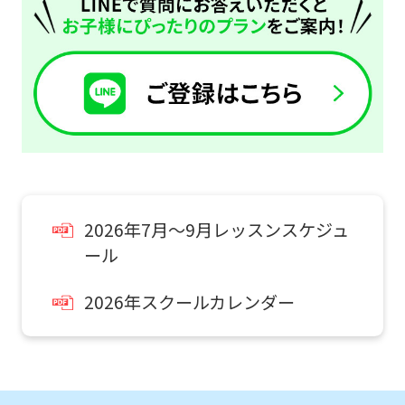
translated
into
English.
Click
the
link
below
(start
2026年7月～9月レッスンスケジュ
automatic
ール
translation)
to
2026年スクールカレンダー
return
to
the