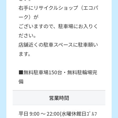
The
右手にリサイクルショップ（エコパ
translation
ーク）が
may
differ
ございますので、駐車場にお入りく
from
ださい。
the
店舗近くの駐車スペースに駐車願い
original
ます。
content.
We
■無料駐車場150台・無料駐輪場完
ask
備
that
you
営業時間
fully
understand
平日 9:00 ～ 22:00(水曜休館日ｺﾞﾙﾌ