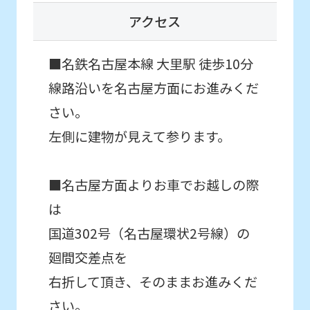
this
アクセス
website
はじめて体験・
will
各種イベント申込
■名鉄名古屋本線 大里駅 徒歩10分
be
線路沿いを名古屋方面にお進みくだ
translated
こんなお子さまにおすすめ
mechanically,
さい。
通常スクールに入会する前に
初めてのお子さま同士のクラスで
so
左側に建物が見えて参ります。
スクールを体験したい方。
it
may
■名古屋方面よりお車でお越しの際
not
は
be
国道302号（名古屋環状2号線）の
an
廻間交差点を
accurate
右折して頂き、そのままお進みくだ
translation.
さい。