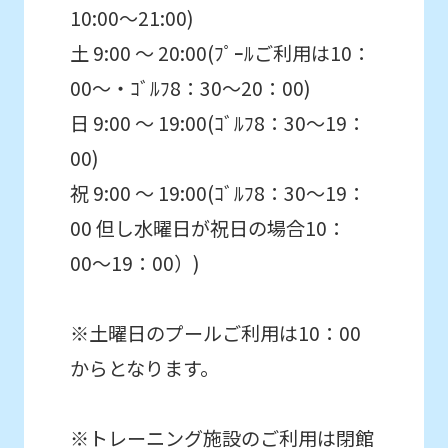
this
10:00～21:00)
before
土 9:00 ～ 20:00(ﾌﾟｰﾙご利用は10：
using
00～・ｺﾞﾙﾌ8：30〜20：00)
the
日 9:00 ～ 19:00(ｺﾞﾙﾌ8：30〜19：
service.
00)
祝 9:00 ～ 19:00(ｺﾞﾙﾌ8：30〜19：
Automatic translation
00 但し水曜日が祝日の場合10：
00〜19：00）)
※土曜日のプールご利用は10：00
からとなります。
※トレーニング施設のご利用は閉館