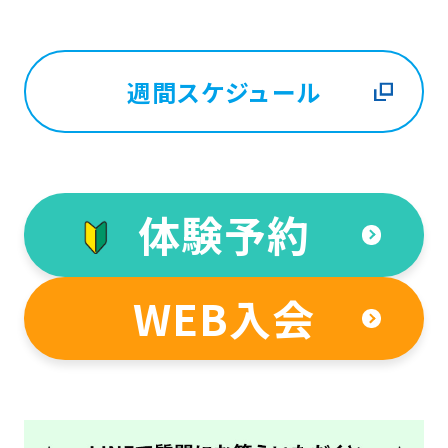
週間スケジュール
For
foreigners
体験予約
Central
Sports
WEB入会
official
website
is
automatically