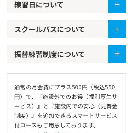
use
練習日について
an
automatic
スクールバスについて
translation
service,
the
振替練習制度について
Japanese
version
of
this
通常の月会費にプラス500円（税込550
website
円）で、『施設外でのお得（福利厚生サ
will
ービス）』と『施設内での安心（見舞金
be
制度）』を追加できるスマートサービス
translated
付コースもご用意しております。