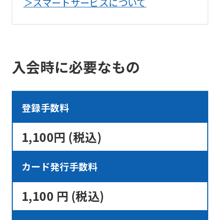
mechanically,
＞スマートサービスについて
so
it
may
入会時に必要なもの
not
be
an
登録手数料
accurate
translation.
1,100円 (税込)
The
translation
カード発行手数料
may
differ
1,100 円 (税込)
from