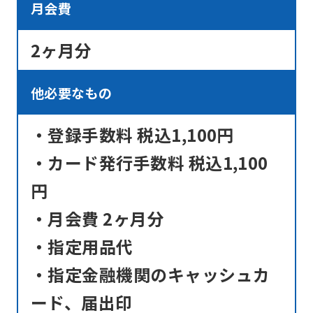
the
月会費
original
2ヶ月分
content.
We
ask
他必要なもの
that
・登録手数料 税込1,100円
you
fully
・カード発行手数料 税込1,100
understand
円
this
・月会費 2ヶ月分
before
・指定用品代
using
the
・指定金融機関のキャッシュカ
service.
ード、届出印