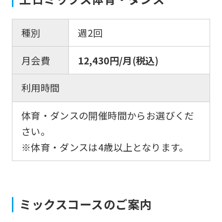
foreigners
種別
週2回
Central
月会費
12,430円/月(税込)
Sports
official
利用時間
website
is
体育・ダンスの開催時間からお選びくだ
automatically
さい。
translated
※体育・ダンスは4歳以上となります。
into
English.
Click
ミックスコースのご案内
the