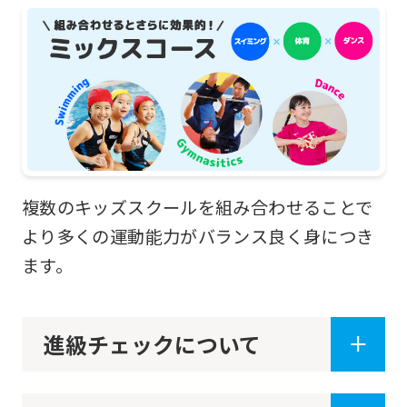
link
below
(start
automatic
translation)
to
return
複数のキッズスクールを組み合わせることで
to
より多くの運動能力がバランス良く身につき
the
ます。
top
page.
However,
進級チェックについて
if
you