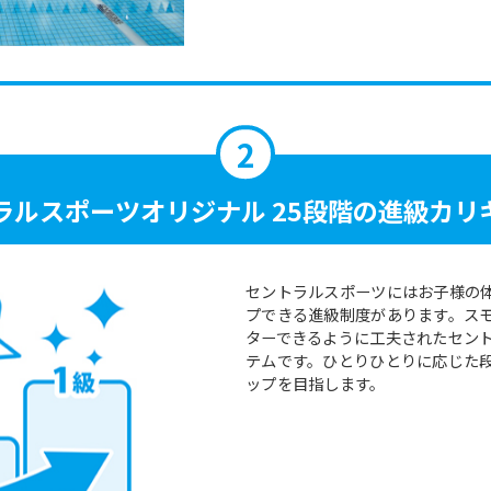
For foreigners
Central Sports official website is
automatically translated into
English. Click the link below (start
automatic translation) to return to
the top page.
However, if you use an automatic
ラルスポーツ
オリジナル 25段階の
進級カリ
translation service, the Japanese
version of this website will be
translated mechanically, so it may
not be an accurate translation.
セントラルスポーツにはお子様の
The translation may differ from the
プできる進級制度があります。ス
original content. We ask that you
ターできるように工夫されたセン
fully understand this before using
テムです。ひとりひとりに応じた
the service.
ップを目指します。
Automatic translation start