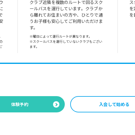
ウ
クラブ近隣を複数のルートで回るスク
ス
に
ールバスを運行しています。クラブか
を
で
ら離れてお住まいの方や、ひとりで通
を
安
うお子様も安心してご利用いただけま
す。
。
※曜日によって運行ルートが異なります。
の
※スクールバスを運行していないクラブもござい
ご
ます。
体験予約
入会して始める