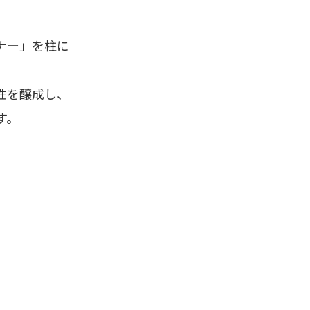
ナー」を柱に
。
性を醸成し、
す。