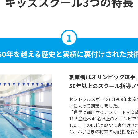
キッズスクール3つの特長
50年を越える
歴史と実績に
裏付けされた技
創業者はオリンピック選手
50年以上のスクール指導ノ
セントラルスポーツは1969年東
手によって創業しました。
「世界に通用するアスリートを育
11大会延べ40名以上のオリンピ
した。その伝統と歴史に裏付けさ
と、お子さまの将来の可能性を育