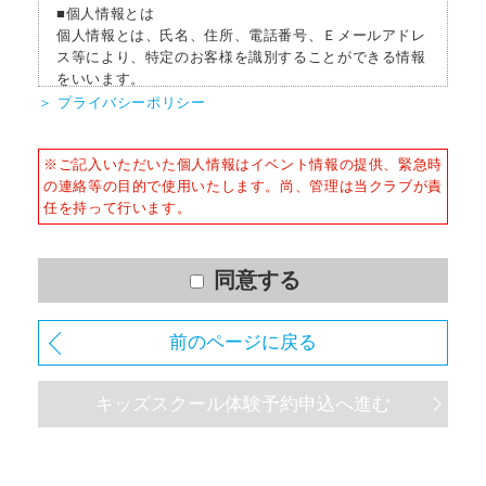
■個人情報とは
個人情報とは、氏名、住所、電話番号、Ｅメールアドレ
ス等により、特定のお客様を識別することができる情報
をいいます。
＞ プライバシーポリシー
■個人情報の収集
当社はサービスを提供するため、必要な範囲内で、適法
※ご記入いただいた個人情報はイベント情報の提供、緊急時
かつ適正な方法によりお客様の個人情報を収集いたしま
の連絡等の目的で使用いたします。尚、管理は当クラブが責
す。
任を持って行います。
■個人情報の利用
お客様からお預かりした個人情報は、以下の目的で使用
させて頂きます。また、違法または不当な行為を助長
同意する
し、または誘発するおそれがある方法による個人情報の
利用を行いません。
前のページに戻る
1) 快適にクラブをご利用いただくため
2) ご利用上の諸連絡や利用状況の確認のため
キッズスクール体験予約申込へ進む
3) 運動プログラム（カウンセリングを含む）等、新商
品・サービスの立案・開発・実施のため
4) 新商品・サービスやイベント情報を含む当社情報のご
提供のため