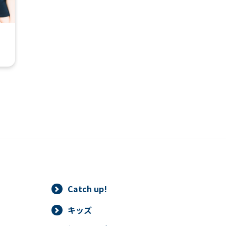
automatic translation) to return to
the top page.
However, if you use an automatic
translation service, the Japanese
version of this website will be
translated mechanically, so it may
not be an accurate translation.
The translation may differ from the
original content. We ask that you
fully understand this before using
the service.
Automatic translation start
Catch up!
キッズ