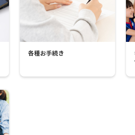
各種お手続き
For foreigners
Central Sports official website is
automatically translated into
English. Click the link below (start