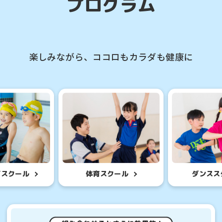
プログラム
楽しみながら、ココロもカラダも健康に
For foreigners
ルを体験したい
初めての方を対象と
様はこちら
参加したいお
Central Sports official website is
グスクール
体育スクール
ダンスス
automatically translated into
English. Click the link below (start
クール
はじめて
automatic translation) to return to
験申込
各種イベ
the top page.