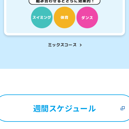
However, if you use an automatic
translation service, the Japanese
version of this website will be
さまにおすすめ
こんなお子さ
translated mechanically, so it may
を検討していて、
通常スクールに
not be an accurate translation.
のクラスの雰囲気を
初めてのお子さま
The translation may differ from the
original content. We ask that you
したい方。
スクールを体
fully understand this before using
ミックスコース
the service.
Automatic translation start
週間スケジュール