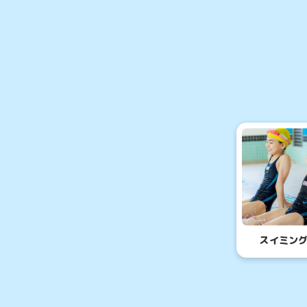
通常スクー
お子
スイミン
ス
体