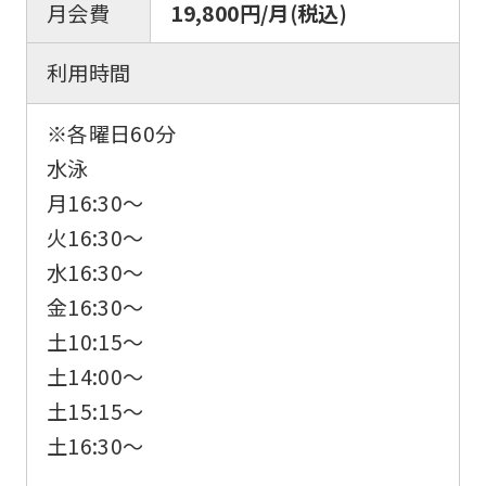
website
月会費
19,800円/月(税込)
is
利用時間
automatically
translated
※各曜日60分
into
水泳
English.
月16:30～
Click
火16:30～
the
水16:30～
link
金16:30～
below
土10:15～
(start
土14:00～
automatic
土15:15～
translation)
土16:30～
to