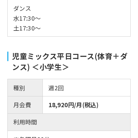
return
ダンス
to
水17:30～
the
土17:30～
top
page.
However,
児童ミックス平日コース(体育＋ダ
if
ンス) ＜小学生＞
you
use
種別
週2回
an
automatic
月会費
18,920円/月(税込)
translation
service,
利用時間
the