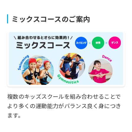
you
fully
ミックスコースのご案内
understand
this
before
using
the
service.
Automatic translation
複数のキッズスクールを組み合わせることで
より多くの運動能力がバランス良く身につき
ます。