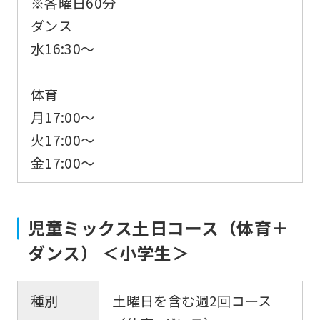
※各曜日60分
Japanese
ダンス
version
水16:30〜
of
this
体育
website
月17:00～
will
火17:00～
be
金17:00～
translated
mechanically,
so
児童ミックス土日コース（体育＋
it
ダンス） ＜小学生＞
may
not
種別
土曜日を含む週2回コース
be