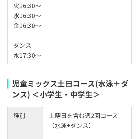
火16:30〜
水16:30〜
金16:30〜
ダンス
水17:30〜
For
児童ミックス土日コース(水泳＋ダ
foreigners
ンス) ＜小学生・中学生＞
Central
種別
土曜日を含む週2回コース
Sports
（水泳+ダンス）
official