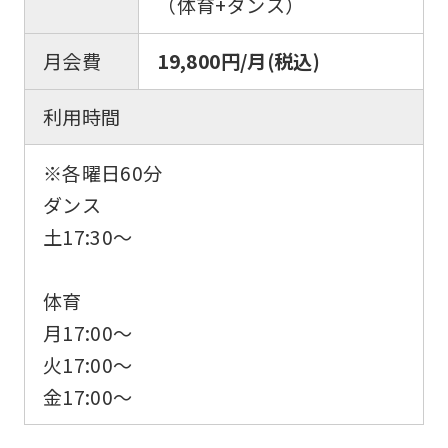
（体育+ダンス）
an
accurate
月会費
19,800円/月(税込)
translation.
The
利用時間
translation
may
※各曜日60分
differ
ダンス
from
土17:30〜
the
original
体育
content.
月17:00～
We
火17:00〜
ask
金17:00〜
that