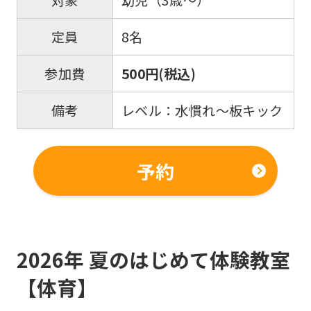
対象
the
service.
8名
定員
500円(税込)
参加費
Automatic translation
レベル：水慣れ～板キック
備考
予約
2026年 夏のはじめて体験教室
【体育】