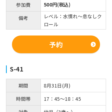
500円(税込)
参加費
differ
from
レベル：水慣れ～息なしク
備考
the
ロール
original
content.
予約
We
ask
that
S-41
you
fully
understand
8月31日(月)
期間
this
17：45～18：45
時間帯
before
using
幼児（3歳～）