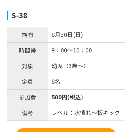
Click
S-38
the
link
below
8月30日(日)
期間
(start
9：00～10：00
時間帯
automatic
translation)
幼児（3歳～）
対象
to
return
8名
定員
to
500円(税込)
参加費
the
top
レベル：水慣れ～板キック
備考
page.
However,