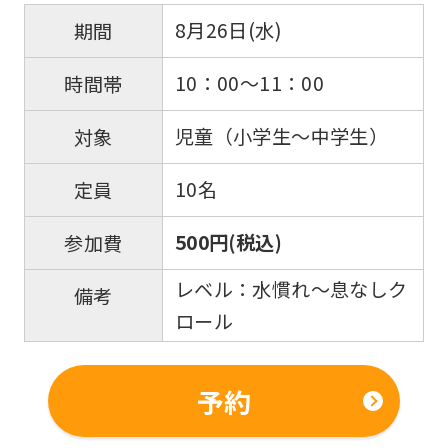
8月26日(水)
期間
For
10：00～11：00
時間帯
foreigners
児童（小学生～中学生）
対象
Central
10名
定員
Sports
500円(税込)
参加費
official
website
レベル：水慣れ～息なしク
備考
is
ロール
automatically
translated
予約
into
English.