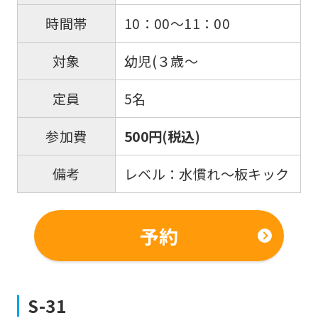
10：00～11：00
時間帯
幼児(３歳～
対象
5名
定員
500円(税込)
参加費
レベル：水慣れ～板キック
備考
予約
S-31