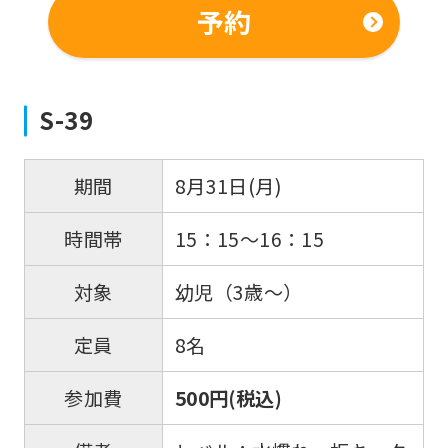
予約
if
you
use
an
S-39
automatic
translation
8月31日(月)
期間
service,
15：15～16：15
時間帯
the
Japanese
幼児（3歳～）
対象
version
of
8名
定員
this
500円(税込)
参加費
website
will