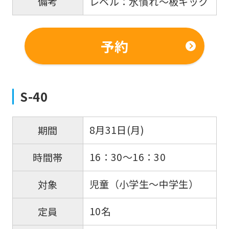
レベル：水慣れ～板キック
備考
be
translated
mechanically,
予約
so
it
may
S-40
not
be
8月31日(月)
期間
an
accurate
16：30～16：30
時間帯
translation.
児童（小学生～中学生）
対象
The
translation
10名
定員
may