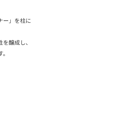
ナー」を柱に
。
性を醸成し、
す。