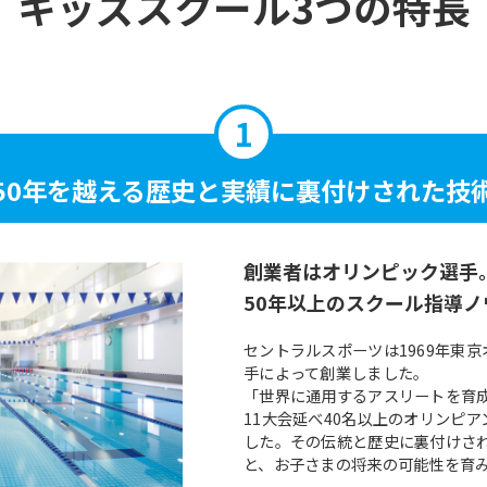
キッズスクール3つの特長
50年を越える
歴史と実績に
裏付けされた技
創業者はオリンピック選手
50年以上のスクール指導ノ
セントラルスポーツは1969年東
手によって創業しました。
「世界に通用するアスリートを育
11大会延べ40名以上のオリンピ
した。その伝統と歴史に裏付けさ
と、お子さまの将来の可能性を育