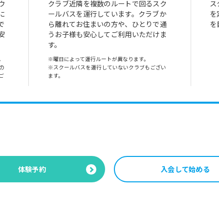
ウ
クラブ近隣を複数のルートで回るスク
ス
に
ールバスを運行しています。クラブか
を
で
ら離れてお住まいの方や、ひとりで通
を
安
うお子様も安心してご利用いただけま
す。
。
※曜日によって運行ルートが異なります。
の
※スクールバスを運行していないクラブもござい
ご
ます。
体験予約
入会して始める