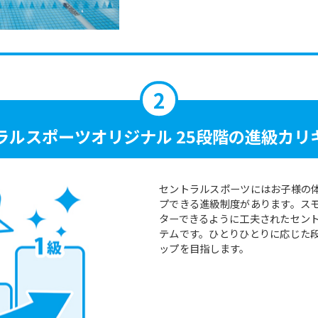
For foreigners
Central Sports official website is
automatically translated into
English. Click the link below (start
automatic translation) to return to
the top page.
However, if you use an automatic
ラルスポーツ
オリジナル 25段階の
進級カリ
translation service, the Japanese
version of this website will be
translated mechanically, so it may
not be an accurate translation.
セントラルスポーツにはお子様の
The translation may differ from the
プできる進級制度があります。ス
original content. We ask that you
ターできるように工夫されたセン
fully understand this before using
テムです。ひとりひとりに応じた
the service.
ップを目指します。
Automatic translation start