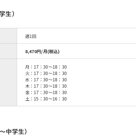
学生）
週1回
8,470円/月(税込)
月：17：30〜18：30
火：17：30〜18：30
水：17：30〜18：30
For foreigners
木：17：30〜18：30
金：17：30〜18：30
土：15：30〜16：30
Central Sports official website is
automatically translated into
English. Click the link below (start
automatic translation) to return to
年〜中学生）
the top page.