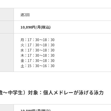
However, if you use an automatic
translation service, the Japanese
version of this website will be
週2回
translated mechanically, so it may
not be an accurate translation.
10,890円/月(税込)
The translation may differ from the
original content. We ask that you
fully understand this before using
月：17：30〜18：30
the service.
火：17：30〜18：30
水：17：30〜18：30
木：17：30〜18：30
Automatic translation start
金：17：30〜18：30
土：15：30〜16：30
（7歳〜中学生）対象：個人メドレーが泳げる泳力
10,890円/月(税込)