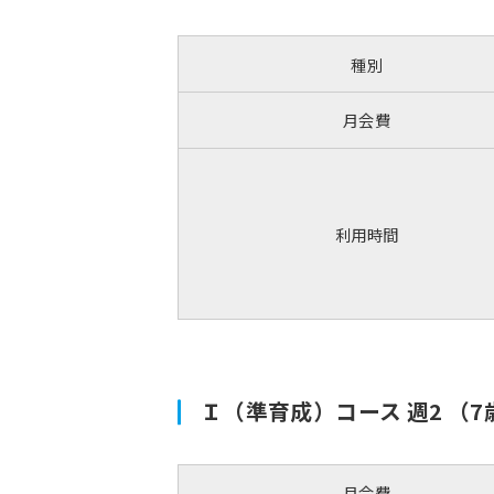
種別
月会費
利用時間
Ｉ（準育成）コース 週2 
月会費