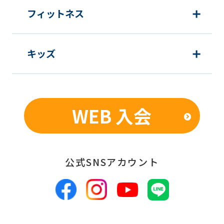
新商品・サービスやイベント情報を含
フィットネス
む当社情報のご提供のため
顧客動向分析、アンケート調査のため
キッズ
個人を特定できないよう加工したうえ
での統計的なデータの作成、活用、公
表のため
WEB 入会
■個人情報の管理
当社は、お客様からお預かりした個人情
報は、適切かつ慎重に管理し、漏洩、改
公式SNSアカウント
ざん、紛失等がないよう適正な管理に努
めます。当社において安全管理のために
講じている措置の内容については、本プ
ライバシーポリシー末尾に記載の「問い