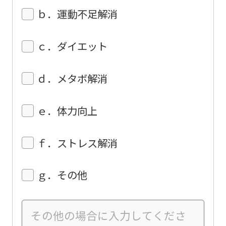
you
ｂ．運動不足解消
use
an
ｃ．ダイエット
automatic
translation
ｄ．メタボ解消
service,
the
ｅ．体力向上
Japanese
version
ｆ．ストレス解消
of
this
ｇ．その他
website
will
be