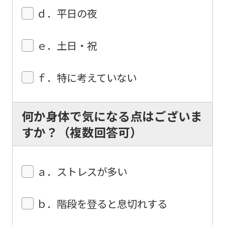
from
ｄ．平日の夜
the
original
ｅ．土日・祝
content.
We
ｆ．特に考えていない
ask
that
何か身体で気になる点はございま
you
すか？（複数回答可）
fully
understand
this
ａ．ストレスが多い
before
using
ｂ．階段を登ると息切れする
the