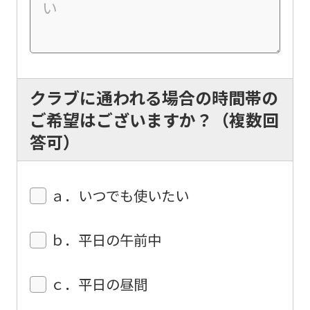
translated
mechanically,
so
it
クラブに通われる場合の時間帯の
may
ご希望はございますか？（複数回
not
答可）
be
an
accurate
ａ．いつでも使いたい
translation.
The
ｂ．平日の午前中
translation
may
ｃ．平日の昼間
differ