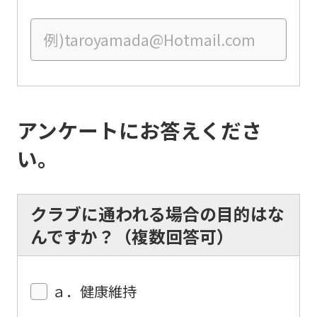
the
link
below
(start
automatic
translation)
アンケートにお答えくださ
to
い。
return
to
クラブに通われる場合の目的はな
the
んですか？（複数回答可）
top
page.
However,
ａ．健康維持
if