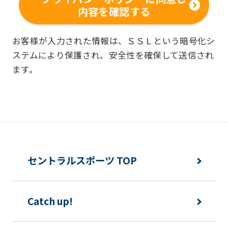
内容を確認する
■個人情報の利用
お客様からお預かりした個人情報は、以
お客様が入力された情報は、ＳＳＬという暗号化シ
ステムにより保護され、安全性を確保して送信され
下の目的で使用させて頂きます。また、
ます。
違法または不当な行為を助長し、または
誘発するおそれがある方法による個人情
報の利用を行いません。
快適にクラブをご利用いただくため
ご利用上の諸連絡や利用状況の確認の
セントラルスポーツ TOP
ため
運動プログラム（カウンセリングを含
Catch up!
む）等、新商品・サービスの立案・開
発・実施のため