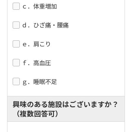
service.
ｃ．体重増加
ｄ．ひざ痛・腰痛
Automatic translation
ｅ．肩こり
ｆ．高血圧
ｇ．睡眠不足
興味のある施設はございますか？
（複数回答可）