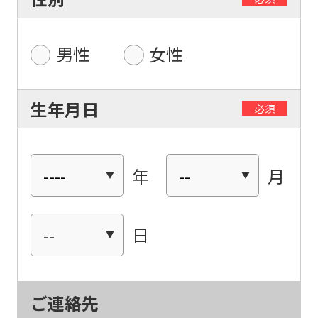
男性
女性
生年月日
必須
年
月
日
ご連絡先