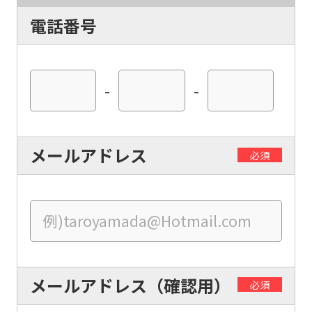
For
電話番号
foreigners
-
-
Central
Sports
official
メールアドレス
必須
website
is
automatically
translated
into
English.
メールアドレス（確認用）
必須
Click