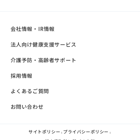
合わせ窓口」までお問い合わせくださ
い。
会社情報・IR情報
■個人情報の開示
当社は、お客様からお預かりした個人情
法人向け健康支援サービス
報は、正当な理由がある場合を除き、ご
介護予防・高齢者サポート
本人の同意なく第三者に提供、開示いた
しません。ただし、法令により当社がお
採用情報
客様の同意を得ずに開示することができ
よくあるご質問
る場合、あらかじめ当社との間で秘密保
持契約を締結している業務委託先、およ
お問い合わせ
び関係会社に必要な範囲内において開示
する場合、法令に基づき当社が開示を求
サイトポリシー
プライバシーポリシー
められた場合、司法または行政機関から
|
|