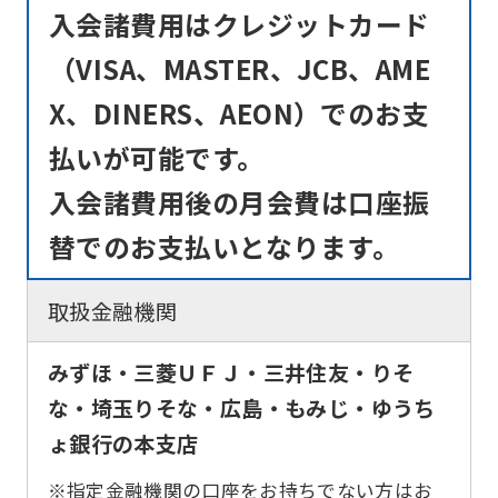
differ
入会諸費用はクレジットカード
from
（VISA、MASTER、JCB、AME
the
original
X、DINERS、AEON）でのお支
content.
払いが可能です。
We
入会諸費用後の月会費は口座振
ask
替でのお支払いとなります。
that
you
取扱金融機関
fully
understand
みずほ・三菱ＵＦＪ・三井住友・りそ
this
な・埼玉りそな・広島・もみじ・ゆうち
before
ょ銀行の本支店
using
※指定金融機関の口座をお持ちでない方はお