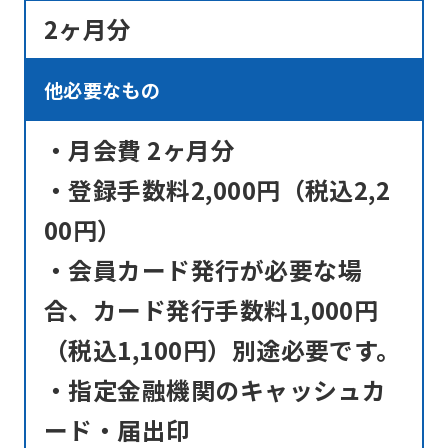
be
2ヶ月分
translated
mechanically,
他必要なもの
so
it
・月会費 2ヶ月分
may
・登録手数料2,000円（税込2,2
not
be
00円）
an
・会員カード発行が必要な場
accurate
合、カード発行手数料1,000円
translation.
（税込1,100円）別途必要です。
The
translation
・指定金融機関のキャッシュカ
may
ード・届出印