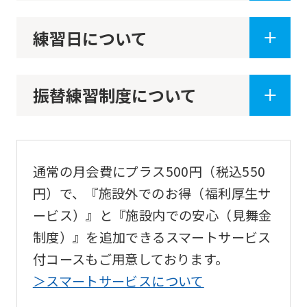
Click
the
練習日について
link
below
(start
振替練習制度について
automatic
translation)
to
通常の月会費にプラス500円（税込550
return
円）で、『施設外でのお得（福利厚生サ
to
ービス）』と『施設内での安心（見舞金
the
制度）』を追加できるスマートサービス
top
付コースもご用意しております。
page.
＞スマートサービスについて
However,