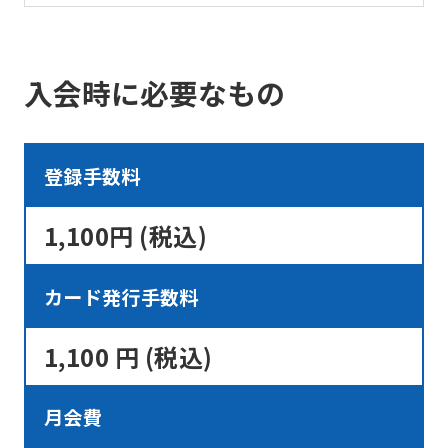
if
you
use
入会時に必要なもの
an
automatic
translation
登録手数料
service,
the
1,100円 (税込)
Japanese
version
カード発行手数料
of
this
1,100 円 (税込)
website
will
月会費