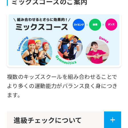
ミックスコースのご案内
For
foreigners
Central
Sports
official
website
複数のキッズスクールを組み合わせることで
is
より多くの運動能力がバランス良く身につき
automatically
ます。
translated
into
進級チェックについて
English.