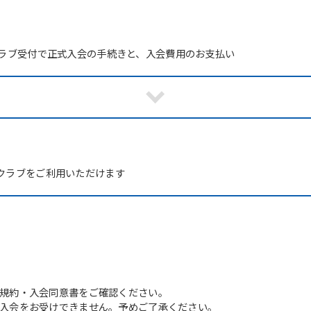
クラブ受付で正式入会の手続きと、入会費用のお支払い
！
クラブをご利用いただけます
For foreigners
Central Sports official website is
automatically translated into
English. Click the link below (start
automatic translation) to return to
規約・入会同意書をご確認ください。
the top page.
入会をお受けできません。予めご了承ください。