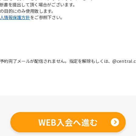
However, if you use an automatic
断書を提出して頂く場合がございます。
translation service, the Japanese
の目的にのみ使用致します。
version of this website will be
人情報保護方針
をご参照下さい。
translated mechanically, so it may
not be an accurate translation.
The translation may differ from the
original content. We ask that you
fully understand this before using
the service.
完了メールが配信されません。指定を解除もしくは、@central.c
Automatic translation start
WEB入会へ進む