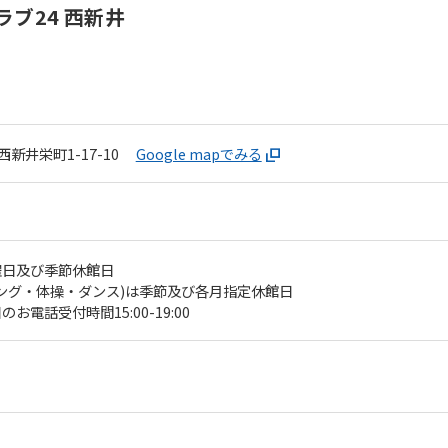
ブ24 西新井
新井栄町1-17-10
Google mapでみる
曜日及び季節休館日
For foreigners
ング・体操・ダンス)は季節及び各月指定休館日
電話受付時間15:00-19:00
Central Sports official website is
automatically translated into
English. Click the link below (start
automatic translation) to return to
the top page.