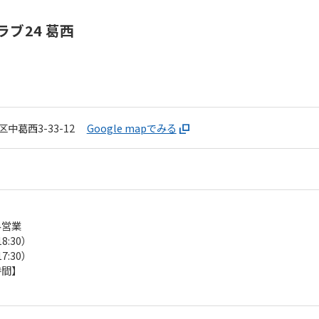
ブ24 葛西
中葛西3-33-12
Google mapでみる
み営業
8:30）
7:30）
時間】