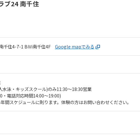
However, if you use an automatic
ブ24 南千住
translation service, the Japanese
version of this website will be
translated mechanically, so it may
not be an accurate translation.
The translation may differ from the
original content. We ask that you
千住4-7-1
BiVi南千住4F
Google mapでみる
fully understand this before using
the service.
Automatic translation start
業
泳・キッズスクール)のみ11:30～18:30営業
00・電話対応時間14:00〜19:00)
ル年間スケジュールに則ります。体験の方はお問い合わせください。