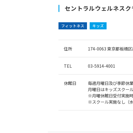
セントラルウェルネスクラ
フィットネス
キッズ
住所
174-0063
東京都板橋区前
TEL
03-5914-4001
休館日
毎週月曜日及び季節休
月曜日はキッズスクー
※月曜休館日受付実施時
※スクール実施なし（