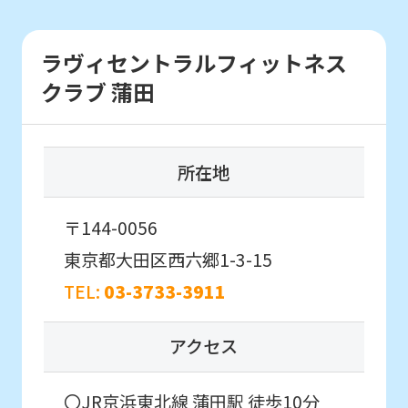
Japanese
version
ラヴィセントラルフィットネス
初めての方を対象としたはじめて体験に
of
クラブ 蒲田
参加したいお子様はこちら
this
website
はじめて体験・
所在地
will
各種イベント申込
be
〒144-0056
translated
こんなお子さまにおすすめ
東京都大田区西六郷1-3-15
mechanically,
通常スクールに入会する前に
初めてのお子さま同士のクラスで
so
TEL:
03-3733-3911
スクールを体験したい方。
it
アクセス
may
not
〇JR京浜東北線 蒲田駅 徒歩10分
be