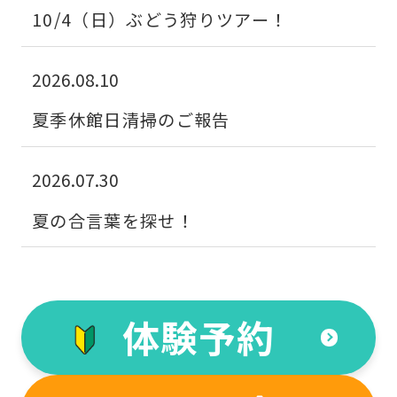
10/4（日）ぶどう狩りツアー！
website
is
2026.08.10
automatically
translated
夏季休館日清掃のご報告
into
English.
2026.07.30
Click
夏の合言葉を探せ！
the
link
below
(start
体験予約
automatic
translation)
to