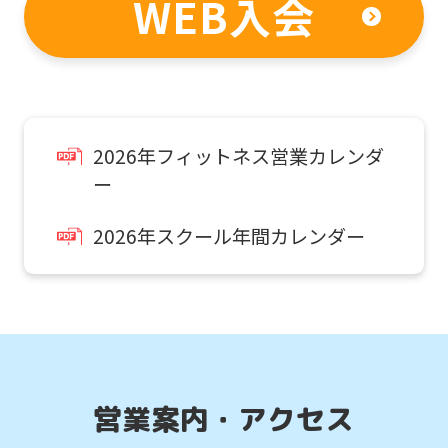
WEB入会
return
to
the
top
2026年フィットネス営業カレンダ
page.
通常スクールを体験したい
ー
However,
お子様はこちら
if
2026年スクール年間カレンダー
you
スクール
use
体験申込
an
automatic
こんなお子さまにおすすめ
translation
スクール入会を検討していて、
営業案内・アクセス
service,
入会前に実際のクラスの雰囲気を
体験したい方。
the