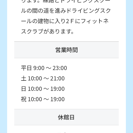
ります。線路とドライビングスクー
you
ルの間の道を進みドライビングスク
fully
ールの建物に入り2Ｆにフィットネ
understand
スクラブがあります。
this
before
営業時間
using
the
平日 9:00 ～ 23:00
service.
土 10:00 ～ 21:00
日 10:00 ～ 19:00
Automatic translation
祝 10:00 ～ 19:00
休館日