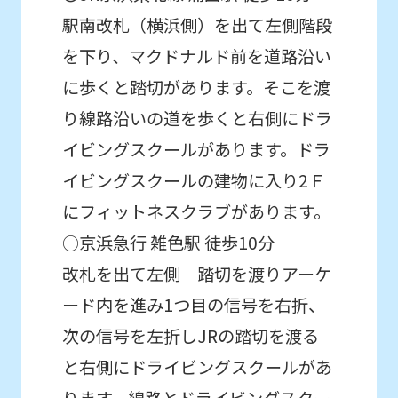
駅南改札（横浜側）を出て左側階段
an
accurate
を下り、マクドナルド前を道路沿い
translation.
に歩くと踏切があります。そこを渡
The
り線路沿いの道を歩くと右側にドラ
translation
イビングスクールがあります。ドラ
may
イビングスクールの建物に入り2Ｆ
differ
にフィットネスクラブがあります。
from
○京浜急行 雑色駅 徒歩10分
the
改札を出て左側 踏切を渡りアーケ
original
ード内を進み1つ目の信号を右折、
content.
次の信号を左折しJRの踏切を渡る
We
と右側にドライビングスクールがあ
ask
that