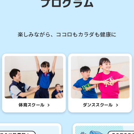
プログラム
楽しみながら、ココロもカラダも健康に
For foreigners
ルを体験したい
初めての方を対象と
様はこちら
参加したいお
Central Sports official website is
体育スクール
ダンススクール
automatically translated into
English. Click the link below (start
クール
はじめて
automatic translation) to return to
験申込
各種イベ
the top page.