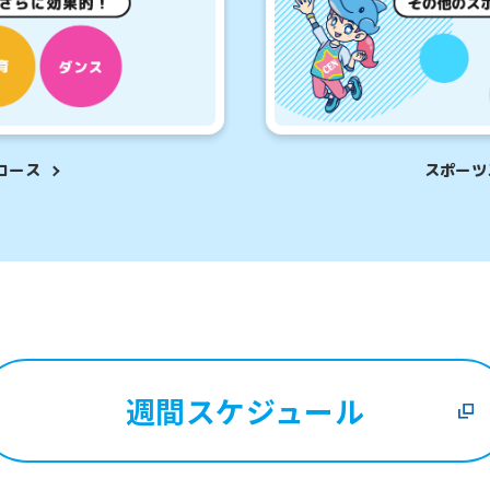
However, if you use an automatic
translation service, the Japanese
version of this website will be
さまにおすすめ
こんなお子さ
translated mechanically, so it may
を検討していて、
通常スクールに
not be an accurate translation.
のクラスの雰囲気を
初めてのお子さま
The translation may differ from the
original content. We ask that you
したい方。
スクールを体
fully understand this before using
コース
スポーツ
the service.
Automatic translation start
週間スケジュール