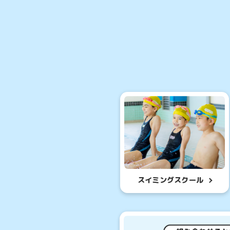
通常スクー
お子
スイミングスクール
ス
体