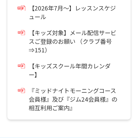
【2026年7月～】レッスンスケジ
Central
ュール
Sports
official
【キッズ対象】メール配信サービ
スご登録のお願い （クラブ番号
website
⇒151）
is
automatically
【キッズスクール年間カレンダ
translated
ー】
into
『ミッドナイトモーニングコース
English.
会員様』及び『ジム24会員様』の
Click
相互利用ご案内』
the
link
below