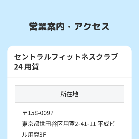
(start
automatic
translation)
営業案内・アクセス
to
return
to
セントラルフィットネスクラブ
the
24 用賀
top
page.
通常スクールを体験したい
However,
所在地
お子様はこちら
if
you
〒158-0097
スクール
use
東京都世田谷区用賀2-41-11
平成ビ
体験申込
an
ル用賀3F