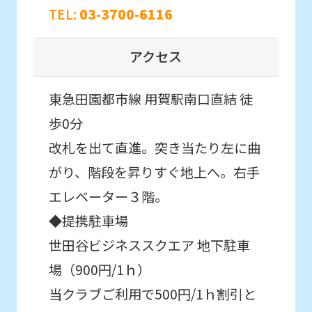
automatic
TEL:
03-3700-6116
こんなお子さまにおすすめ
translation
スクール入会を検討していて、
service,
入会前に実際のクラスの雰囲気を
アクセス
体験したい方。
the
Japanese
東急田園都市線 用賀駅南口直結 徒
version
歩0分
初めての方を対象としたはじめて体験に
of
参加したいお子様はこちら
改札を出て直進。突き当たり左に曲
this
がり、階段を昇りすぐ地上へ。右手
website
はじめて体験・
エレベーター３階。
will
各種イベント申込
◆提携駐車場
be
世田谷ビジネススクエア 地下駐車
translated
こんなお子さまにおすすめ
場（900円/1ｈ）
mechanically,
通常スクールに入会する前に
当クラブご利用で500円/1ｈ割引と
初めてのお子さま同士のクラスで
so
スクールを体験したい方。