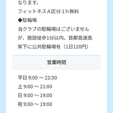
なります。
it
may
フィットネスＡ区分 1ｈ無料
not
◆駐輪場
be
当クラブの駐輪場はございません
an
が、施設徒歩1分以内、首都高速高
accurate
架下に公共駐輪場有（1日120円）
translation.
The
営業時間
translation
may
平日 9:00 ～ 22:30
differ
土 9:00 ～ 21:00
from
日 9:00 ～ 19:00
the
祝 9:00 ～ 19:00
original