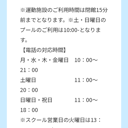
content.
※運動施設のご利用時間は閉館15分
We
前までとなります。※土・日曜日の
ask
プールのご利用は10:00-となりま
that
you
す。
fully
【電話の対応時間】
understand
月・水・木・金曜日 10：00～
this
21：00
before
土曜日 11：00～
using
20：00
the
日曜日・祝日 11：00～
service.
18：00
※スクール営業日の火曜日は13：
Automatic translation