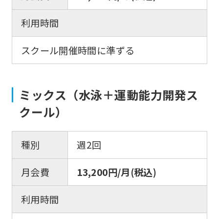
translated
利用時間
mechanically,
so
スクール開催時間に準ずる
it
may
not
ミックス（水泳＋運動能力開発ス
be
クール）
an
accurate
種別
週2回
translation.
The
月会費
13,200円/月(税込)
translation
may
利用時間
differ