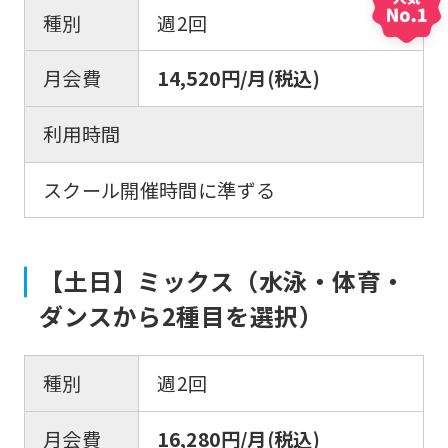
you
種別
週2回
use
月会費
14,520円/月(税込)
an
automatic
利用時間
translation
service,
スクール開催時間に準ずる
the
Japanese
version
【土日】ミックス（水泳・体育・
of
ダンスから2種目を選択）
this
website
種別
週2回
will
be
月会費
16,280円/月(税込)