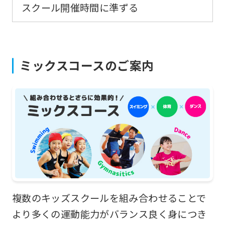
スクール開催時間に準ずる
from
the
original
content.
ミックスコースのご案内
We
ask
that
you
fully
understand
this
before
複数のキッズスクールを組み合わせることで
using
より多くの運動能力がバランス良く身につき
the