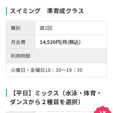
the
スイミング 準育成クラス
link
below
種別
週2回
(start
automatic
月会費
14,520円/月(税込)
translation)
to
利用時間
return
to
火曜日・金曜日18：30〜19：30
the
top
【平日】ミックス（水泳・体育・
page.
ダンスから２種目を選択）
However,
if