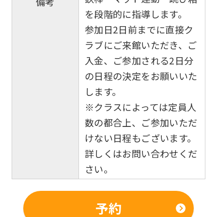
備考
fully
を段階的に指導します。
understand
参加日2日前までに直接ク
this
ラブにご来館いただき、ご
before
入金、ご参加される2日分
using
の日程の決定をお願いいた
the
します。
service.
※クラスによっては定員人
数の都合上、ご参加いただ
Automatic translation
けない日程もございます。
詳しくはお問い合わせくだ
さい。
予約