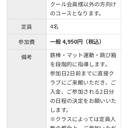
クール会員様以外の方向け
to
のコースとなります。
the
top
4名
定員
page.
一般 4,950円（税込）
参加費
However,
if
鉄棒・マット運動・跳び箱
備考
you
を段階的に指導します。
use
参加日2日前までに直接ク
an
ラブにご来館いただき、ご
automatic
入金、ご参加される2日分
translation
の日程の決定をお願いいた
service,
します。
the
※クラスによっては定員人
Japanese