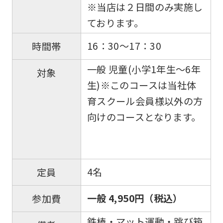
※当店は２日間のみ実施し
accurate
ております。
translation.
The
16：30～17：30
時間帯
translation
一般 児童(小学1年生〜6年
対象
may
生)※このコースは当社体
differ
育スクール会員様以外の方
from
向けのコースとなります。
the
original
content.
We
4名
定員
ask
一般 4,950円（税込）
参加費
that
you
鉄棒・マット運動・跳び箱