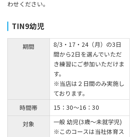
わせください。
is
automatically
TIN9幼児
translated
into
8/3・17・24（月）の3日
English.
期間
間から2日を選んでいただ
Click
き練習にご参加いただけま
the
す。
link
※当店は２日間のみ実施し
below
ております。
(start
automatic
15：30～16：30
時間帯
translation)
一般 幼児(3歳～未就学児)
to
対象
※このコースは当社体育ス
return