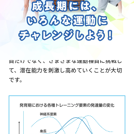
幼児期から児童期にかけての発育発達には、
めまぐるしいものがあります。
とくに神経系（脳、神経系および感覚器な
ど）の発達は、
小学校高学年で成人の95%に
まで達する
とされています。ひとつの運動種
目だけでなく、さまざまな運動種目に挑戦し
て、潜在能力を刺激し高めていくことが大切
です。