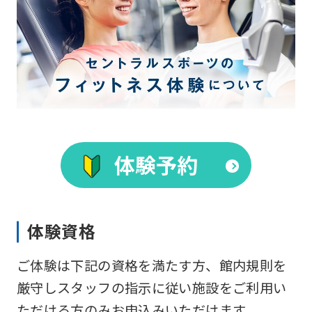
For
foreigners
体験予約
Central
Sports
official
体験資格
website
is
ご体験は下記の資格を満たす方、館内規則を
automatically
厳守しスタッフの指示に従い施設をご利用い
translated
ただける方のみお申込みいただけます。