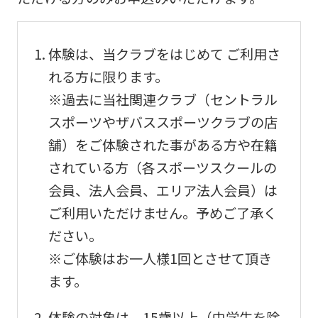
into
English.
Click
体験は、当クラブをはじめて ご利用さ
the
れる方に限ります。
link
※過去に当社関連クラブ（セントラル
below
スポーツやザバススポーツクラブの店
(start
舗）をご体験された事がある方や在籍
automatic
されている方（各スポーツスクールの
translation)
会員、法人会員、エリア法人会員）は
to
ご利用いただけません。予めご了承く
return
ださい。
to
※ご体験はお一人様1回とさせて頂き
the
ます。
top
体験の対象は、15歳以上（中学生を除