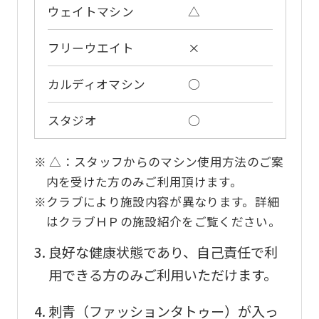
before
ウェイトマシン
△
using
フリーウエイト
×
the
service.
カルディオマシン
○
スタジオ
○
Automatic translation
※ △：スタッフからのマシン使用方法のご案
内を受けた方のみご利用頂けます。
※クラブにより施設内容が異なります。詳細
はクラブＨＰの施設紹介をご覧ください。
良好な健康状態であり、自己責任で利
用できる方のみご利用いただけます。
刺青（ファッションタトゥー）が入っ