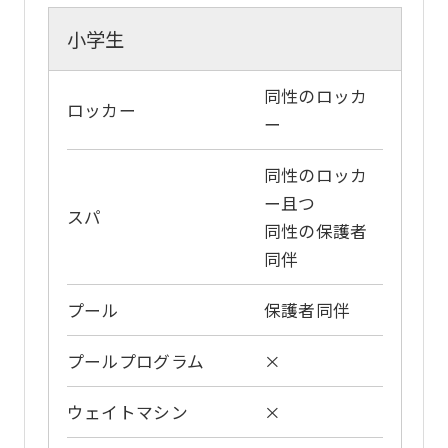
website
小学生
will
be
同性のロッカ
translated
ロッカー
ー
mechanically,
so
同性のロッカ
it
ー且つ
スパ
may
同性の保護者
同伴
not
be
プール
保護者同伴
an
accurate
プールプログラム
×
translation.
ウェイトマシン
×
The