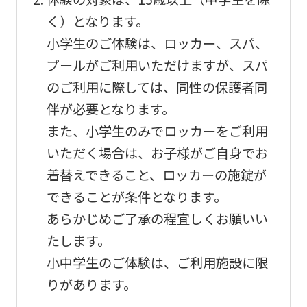
page.
く）となります。
However,
小学生のご体験は、ロッカー、スパ、
if
プールがご利用いただけますが、スパ
you
のご利用に際しては、同性の保護者同
use
伴が必要となります。
an
また、小学生のみでロッカーをご利用
automatic
いただく場合は、お子様がご自身でお
translation
着替えできること、ロッカーの施錠が
service,
できることが条件となります。
the
あらかじめご了承の程宜しくお願いい
Japanese
たします。
version
小中学生のご体験は、ご利用施設に限
of
りがあります。
this