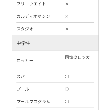
translation
フリーウエイト
×
may
カルディオマシン
×
differ
from
スタジオ
×
the
original
中学生
content.
We
同性のロッカ
ロッカー
ー
ask
that
スパ
○
you
fully
プール
○
understand
プールプログラム
○
this