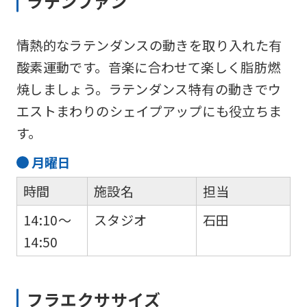
ラテンファン
is
automatically
情熱的なラテンダンスの動きを取り入れた有
translated
酸素運動です。音楽に合わせて楽しく脂肪燃
into
焼しましょう。ラテンダンス特有の動きでウ
English.
エストまわりのシェイプアップにも役立ちま
Click
す。
the
月
曜日
link
below
時間
施設名
担当
(start
14:10～
スタジオ
石田
automatic
14:50
translation)
to
フラエクササイズ
return