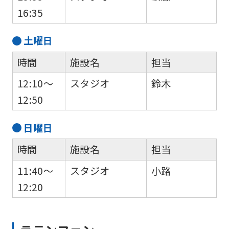
16:35
土
曜日
時間
施設名
担当
12:10～
スタジオ
鈴木
12:50
For
日
曜日
foreigners
時間
施設名
担当
11:40～
スタジオ
小路
Central
12:20
Sports
official
website