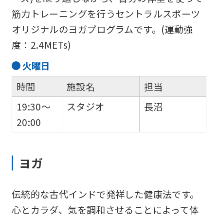
fully
筋力トレーニングを行うセントラルスポーツ
understand
オリジナルのヨガプログラムです。(運動強
this
度：2.4METs)
before
火
曜日
using
時間
施設名
担当
the
service.
19:30～
スタジオ
長沼
20:00
Automatic translation
ヨガ
伝統的な古代インドで発祥した健康法です。
心とカラダ、気を調和させることによって体