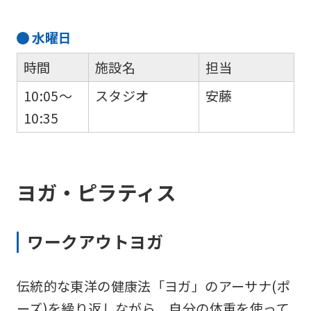
accurate
translation.
水
曜日
The
時間
施設名
担当
translation
10:05～
スタジオ
安藤
may
10:35
differ
from
the
ヨガ・ピラティス
original
content.
We
ワークアウトヨガ
ask
that
伝統的な東洋の健康法「ヨガ」のアーサナ(ポ
you
ーズ)を繰り返しながら、自分の体重を使って