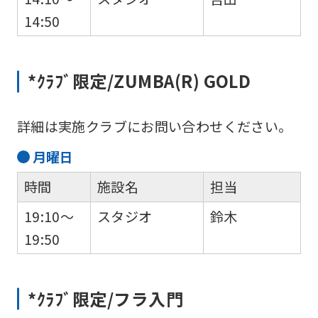
version
14:50
of
this
*ｸﾗﾌﾞ限定/ZUMBA(R) GOLD
website
will
詳細は実施クラブにお問い合わせください。
be
translated
月
曜日
mechanically,
時間
施設名
担当
so
19:10～
スタジオ
鈴木
it
19:50
may
not
be
*ｸﾗﾌﾞ限定/フラ入門
an