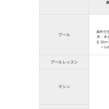
条件付
プール
件：オ
る 20
ール
プールレッスン
マシン