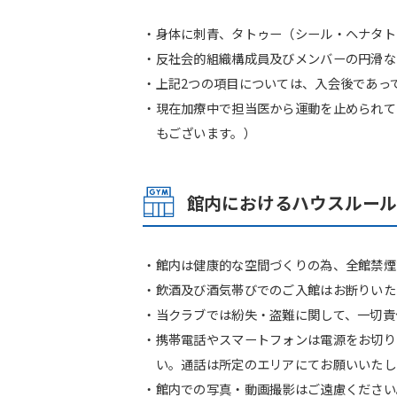
・身体に刺青、タトゥー（シール・ヘナタト
・反社会的組織構成員及びメンバーの円滑な
・上記2つの項目については、入会後であっ
・現在加療中で担当医から運動を止められて
もございます。）
館内におけるハウスルー
・館内は健康的な空間づくりの為、全館禁煙
・飲酒及び酒気帯びでのご入館はお断りいた
・当クラブでは紛失・盗難に関して、一切責
・携帯電話やスマートフォンは電源をお切り
い。通話は所定のエリアにてお願いいたし
・館内での写真・動画撮影はご遠慮ください