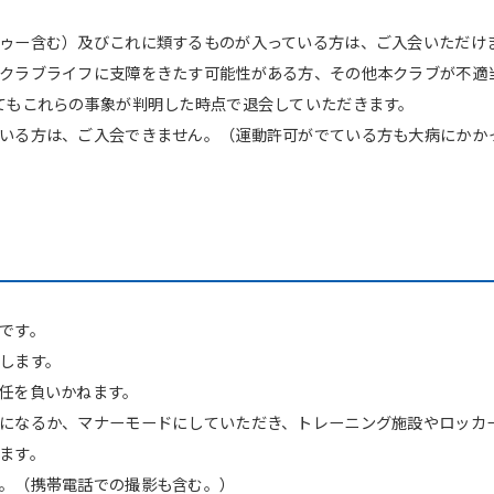
ゥー含む）及びこれに類するものが入っている方は、ご入会いただけ
クラブライフに支障をきたす可能性がある方、その他本クラブが不適
てもこれらの事象が判明した時点で退会していただきます。
いる方は、ご入会できません。（運動許可がでている方も大病にかか
ル
For foreigners
です。
します。
Central Sports official website is
任を負いかねます。
automatically translated into
になるか、マナーモードにしていただき、トレーニング施設やロッカ
English. Click the link below (start
automatic translation) to return to
ます。
the top page.
。（携帯電話での撮影も含む。）