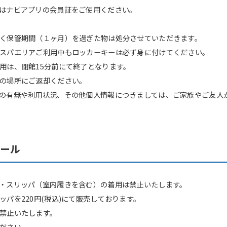
However, if you use an automatic
はナビアプリの会員証をご使用ください。
translation service, the Japanese
version of this website will be
translated mechanically, so it may
く保管期間（１ヶ月）を過ぎた物は処分させていただきます。
not be an accurate translation.
スパエリアご利用中もロッカーキーは必ず身に付けてください。
The translation may differ from the
original content. We ask that you
用は、閉館15分前にて終了となります。
fully understand this before using
の場所にご返却ください。
the service.
の有無や利用状況、その他個人情報につきましては、ご家族やご友人
Automatic translation start
ルール
・スリッパ（室内履きを含む）の着用は禁止いたします。
パを220円(税込)にて販売しております。
禁止いたします。
ださい。