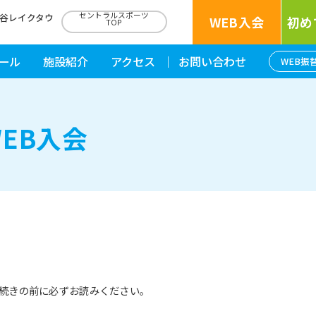
セントラルスポーツ
越谷レイクタウ
WEB入会
初め
TOP
ール
施設紹介
アクセス
お問い合わせ
WEB振
EB入会
続きの前に必ずお読みください。