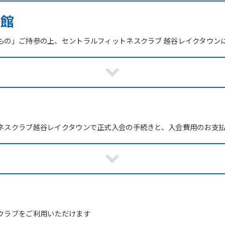
来館
もの」ご持参の上、セントラルフィットネスクラブ 越谷レイクタウン
ネスクラブ越谷レイクタウンで正式入会の手続きと、入会費用のお支
For foreigners
！
クラブをご利用いただけます
Central Sports official website is