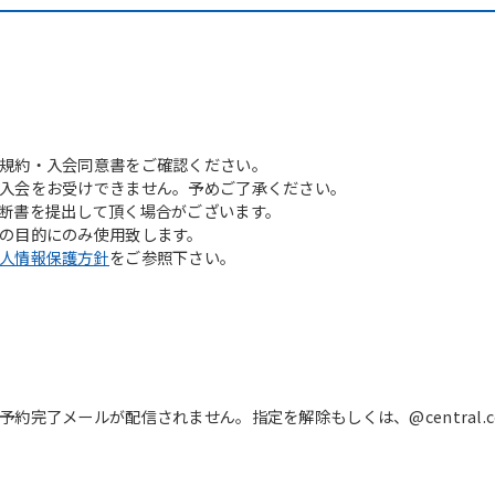
automatically translated into
English. Click the link below (start
automatic translation) to return to
the top page.
However, if you use an automatic
translation service, the Japanese
version of this website will be
規約・入会同意書をご確認ください。
translated mechanically, so it may
入会をお受けできません。予めご了承ください。
not be an accurate translation.
断書を提出して頂く場合がございます。
The translation may differ from the
の目的にのみ使用致します。
original content. We ask that you
人情報保護方針
をご参照下さい。
fully understand this before using
the service.
Automatic translation start
完了メールが配信されません。指定を解除もしくは、@central.c