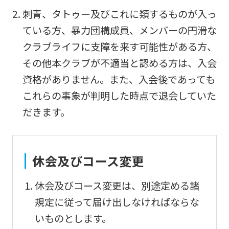
Sports
刺青、タトゥー及びこれに類するものが入っ
official
ている方、暴力団構成員、メンバーの円滑な
website
クラブライフに支障を来す可能性がある方、
is
その他本クラブが不適当と認める方は、入会
automatically
資格がありません。また、入会後であっても
translated
これらの事象が判明した時点で退会していた
into
だきます。
English.
Click
the
休会及びコース変更
link
below
休会及びコース変更は、別途定める諸
(start
規定に従って届け出しなければならな
automatic
いものとします。