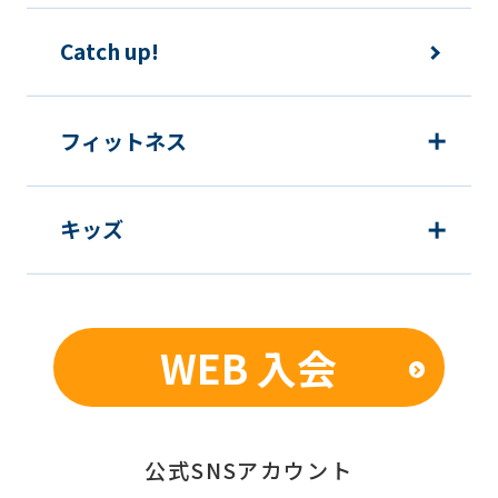
下の目的で使用させて頂きます。また、
違法または不当な行為を助長し、または
Catch up!
誘発するおそれがある方法による個人情
報の利用を行いません。
フィットネス
1) 快適にクラブをご利用いただくため
2) ご利用上の諸連絡や利用状況の確認
キッズ
のため
3) 運動プログラム（カウンセリングを含
む）等、新商品・サービスの立案・開
発・実施のため
WEB 入会
4) 新商品・サービスやイベント情報を
含む当社情報のご提供のため
5) 顧客動向分析、アンケート調査のため
6) 個人を特定できないよう加工したう
公式SNSアカウント
えでの統計的なデータの作成、活用、公