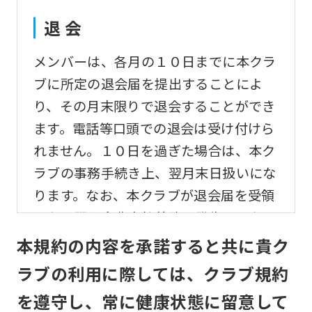
translation)
to
退 会
return
メンバーは、各月の１０日までに本クラ
to
ブに所定の退会届を提出することによ
the
り、その月末限りで退会することができ
top
ます。電話等口頭での退会は受け付けら
page.
れません。１０日を過ぎた場合は、本ク
However,
ラブの事務手続き上、翌月末日扱いにな
if
ります。なお、本クラブが退会届を受領
you
しない限り会費支払義務は発生するもの
use
とします。
本規約の内容を承諾すると共に貴ク
an
automatic
ラブの利用に際しては、クラブ規約
変更事項
translation
を遵守し、常に健康状態に留意して