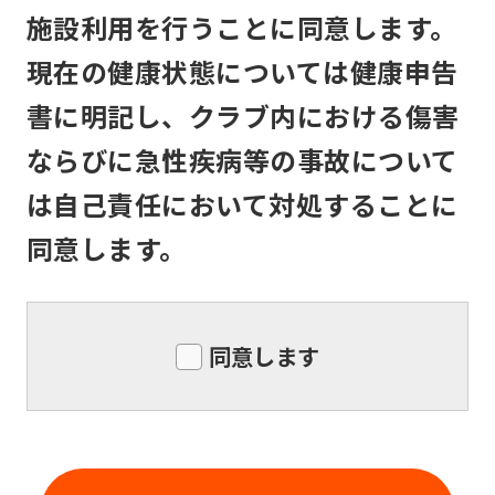
service,
メンバーは、住所または連絡先等入会申
施設利用を行うことに同意します。
the
込書記入事項に変更のあった場合は速や
現在の健康状態については健康申告
Japanese
かに所定の書面で届け出るものとしま
version
す。
書に明記し、クラブ内における傷害
of
ならびに急性疾病等の事故について
this
は自己責任において対処することに
website
同意します。
will
be
translated
同意します
mechanically,
so
it
may