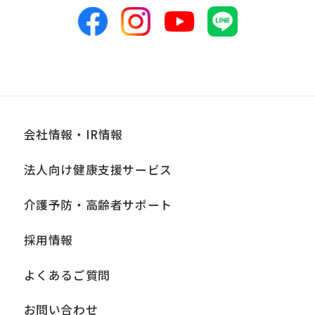
表のため
■個人情報の管理
当社は、お客様からお預かりした個人情
報は、適切かつ慎重に管理し、漏洩、改
ざん、紛失等がないよう適正な管理に努
会社情報・IR情報
めます。当社において安全管理のために
法人向け健康支援サービス
講じている措置の内容については、本プ
ライバシーポリシー末尾に記載の「問い
介護予防・高齢者サポート
合わせ窓口」までお問い合わせくださ
採用情報
い。
よくあるご質問
■個人情報の開示
当社は、お客様からお預かりした個人情
お問い合わせ