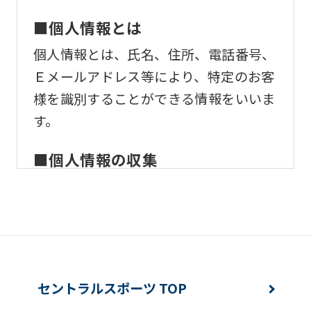
ask
that
■個人情報とは
you
個人情報とは、氏名、住所、電話番号、
fully
Ｅメールアドレス等により、特定のお客
understand
様を識別することができる情報をいいま
this
す。
before
using
■個人情報の収集
the
当社はサービスを提供するため、必要な
service.
範囲内で、適法かつ適正な方法によりお
客様の個人情報を収集いたします。
Automatic translation
■個人情報の利用
セントラルスポーツ TOP
お客様からお預かりした個人情報は、以