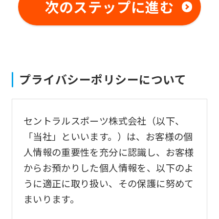
not
次のステップに進む
be
an
accurate
translation.
プライバシーポリシーについて
The
translation
may
セントラルスポーツ株式会社（以下、
differ
「当社」といいます。）は、お客様の個
from
人情報の重要性を充分に認識し、お客様
the
からお預かりした個人情報を、以下のよ
original
うに適正に取り扱い、その保護に努めて
content.
まいります。
We